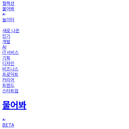
컬렉션
물어봐
놀이터
새로 나온
인기
개발
AI
IT서비스
기획
디자인
비즈니스
프로덕트
커리어
트렌드
스타트업
물어봐
BETA