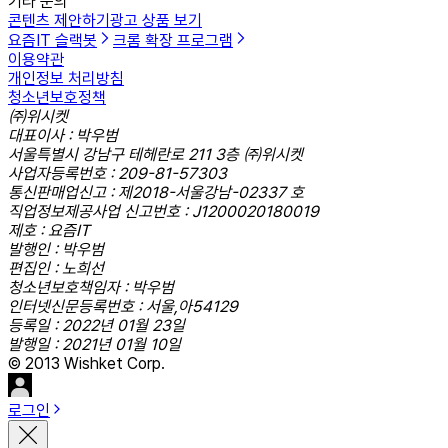
기타 문의
콘텐츠 제안하기
광고 상품 보기
요즘IT 슬랙봇
크롬 확장 프로그램
이용약관
개인정보 처리방침
청소년보호정책
㈜위시켓
대표이사 : 박우범
서울특별시 강남구 테헤란로 211 3층 ㈜위시켓
사업자등록번호 : 209-81-57303
통신판매업신고 : 제2018-서울강남-02337 호
직업정보제공사업 신고번호 : J1200020180019
제호 : 요즘IT
발행인 : 박우범
편집인 : 노희선
청소년보호책임자 : 박우범
인터넷신문등록번호 : 서울,아54129
등록일 : 2022년 01월 23일
발행일 : 2021년 01월 10일
© 2013 Wishket Corp.
로그인