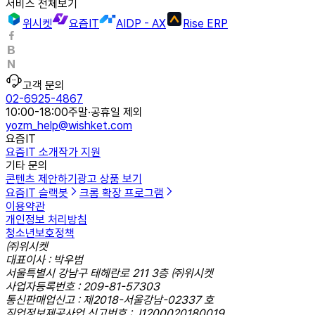
서비스 전체보기
위시켓
요즘IT
AIDP - AX
Rise ERP
고객 문의
02-6925-4867
10:00-18:00
주말·공휴일 제외
yozm_help@wishket.com
요즘IT
요즘IT 소개
작가 지원
기타 문의
콘텐츠 제안하기
광고 상품 보기
요즘IT 슬랙봇
크롬 확장 프로그램
이용약관
개인정보 처리방침
청소년보호정책
㈜위시켓
대표이사 : 박우범
서울특별시 강남구 테헤란로 211 3층 ㈜위시켓
사업자등록번호 : 209-81-57303
통신판매업신고 : 제2018-서울강남-02337 호
직업정보제공사업 신고번호 : J1200020180019