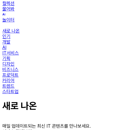
컬렉션
물어봐
놀이터
새로 나온
인기
개발
AI
IT서비스
기획
디자인
비즈니스
프로덕트
커리어
트렌드
스타트업
새로 나온
매일 업데이트되는 최신 IT 콘텐츠를 만나보세요.