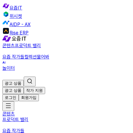
요즘IT
위시켓
AIDP - AX
Rise ERP
콘텐츠
프로덕트 밸리
요즘 작가들
컬렉션
물어봐
놀이터
광고 상품
광고 상품
작가 지원
로그인
회원가입
콘텐츠
프로덕트 밸리
요즘 작가들