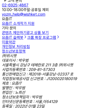
고객 문의
02-6925-4867
10:00-18:00
주말·공휴일 제외
yozm_help@wishket.com
요즘IT
요즘IT 소개
작가 지원
기타 문의
콘텐츠 제안하기
광고 상품 보기
요즘IT 슬랙봇
크롬 확장 프로그램
이용약관
개인정보 처리방침
청소년보호정책
㈜위시켓
대표이사 : 박우범
서울특별시 강남구 테헤란로 211 3층 ㈜위시켓
사업자등록번호 : 209-81-57303
통신판매업신고 : 제2018-서울강남-02337 호
직업정보제공사업 신고번호 : J1200020180019
제호 : 요즘IT
발행인 : 박우범
편집인 : 노희선
청소년보호책임자 : 박우범
인터넷신문등록번호 : 서울,아54129
등록일 : 2022년 01월 23일