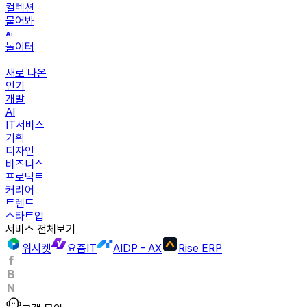
컬렉션
물어봐
놀이터
새로 나온
인기
개발
AI
IT서비스
기획
디자인
비즈니스
프로덕트
커리어
트렌드
스타트업
서비스 전체보기
위시켓
요즘IT
AIDP - AX
Rise ERP