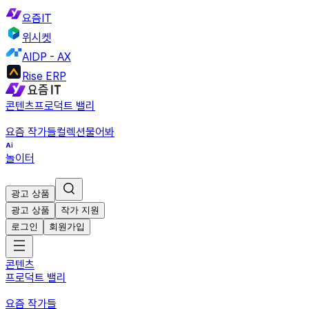
요즘IT
위시켓
AIDP - AX
Rise ERP
콘텐츠
프로덕트 밸리
요즘 작가들
컬렉션
물어봐
놀이터
광고 상품
광고 상품
작가 지원
로그인
회원가입
콘텐츠
프로덕트 밸리
요즘 작가들