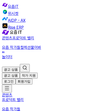
요즘IT
위시켓
AIDP - AX
Rise ERP
콘텐츠
프로덕트 밸리
요즘 작가들
컬렉션
물어봐
놀이터
광고 상품
광고 상품
작가 지원
로그인
회원가입
콘텐츠
프로덕트 밸리
요즘 작가들