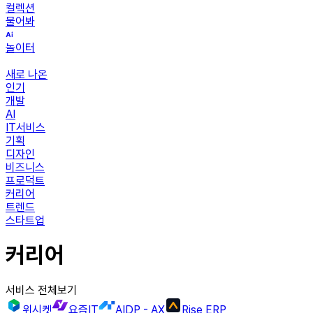
컬렉션
물어봐
놀이터
새로 나온
인기
개발
AI
IT서비스
기획
디자인
비즈니스
프로덕트
커리어
트렌드
스타트업
커리어
서비스 전체보기
위시켓
요즘IT
AIDP - AX
Rise ERP