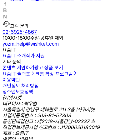
고객 문의
02-6925-4867
10:00-18:00
주말·공휴일 제외
yozm_help@wishket.com
요즘IT
요즘IT 소개
작가 지원
기타 문의
콘텐츠 제안하기
광고 상품 보기
요즘IT 슬랙봇
크롬 확장 프로그램
이용약관
개인정보 처리방침
청소년보호정책
㈜위시켓
대표이사 : 박우범
서울특별시 강남구 테헤란로 211 3층 ㈜위시켓
사업자등록번호 : 209-81-57303
통신판매업신고 : 제2018-서울강남-02337 호
직업정보제공사업 신고번호 : J1200020180019
제호 : 요즘IT
발행인 : 박우범