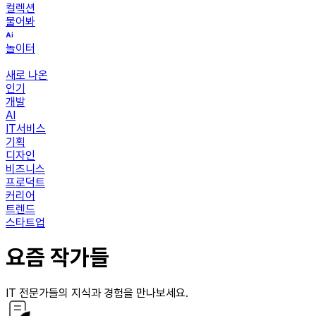
컬렉션
물어봐
놀이터
새로 나온
인기
개발
AI
IT서비스
기획
디자인
비즈니스
프로덕트
커리어
트렌드
스타트업
요즘 작가들
IT 전문가들의 지식과 경험을 만나보세요.