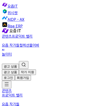
요즘IT
위시켓
AIDP - AX
Rise ERP
콘텐츠
프로덕트 밸리
요즘 작가들
컬렉션
물어봐
놀이터
광고 상품
광고 상품
작가 지원
로그인
회원가입
콘텐츠
프로덕트 밸리
요즘 작가들