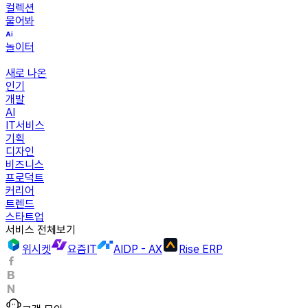
컬렉션
물어봐
놀이터
새로 나온
인기
개발
AI
IT서비스
기획
디자인
비즈니스
프로덕트
커리어
트렌드
스타트업
서비스 전체보기
위시켓
요즘IT
AIDP - AX
Rise ERP