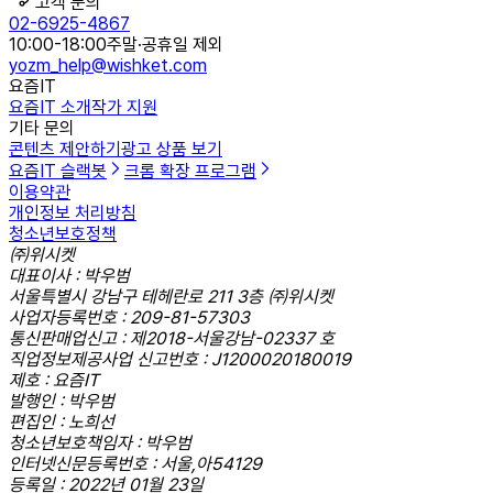
고객 문의
02-6925-4867
10:00-18:00
주말·공휴일 제외
yozm_help@wishket.com
요즘IT
요즘IT 소개
작가 지원
기타 문의
콘텐츠 제안하기
광고 상품 보기
요즘IT 슬랙봇
크롬 확장 프로그램
이용약관
개인정보 처리방침
청소년보호정책
㈜위시켓
대표이사 : 박우범
서울특별시 강남구 테헤란로 211 3층 ㈜위시켓
사업자등록번호 : 209-81-57303
통신판매업신고 : 제2018-서울강남-02337 호
직업정보제공사업 신고번호 : J1200020180019
제호 : 요즘IT
발행인 : 박우범
편집인 : 노희선
청소년보호책임자 : 박우범
인터넷신문등록번호 : 서울,아54129
등록일 : 2022년 01월 23일