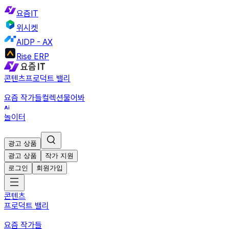
요즘IT
위시켓
AIDP - AX
Rise ERP
콘텐츠
프로덕트 밸리
요즘 작가들
컬렉션
물어봐
놀이터
광고 상품
광고 상품
작가 지원
로그인
회원가입
콘텐츠
프로덕트 밸리
요즘 작가들