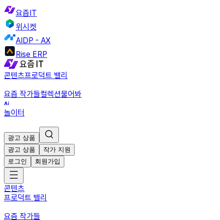
요즘IT
위시켓
AIDP - AX
Rise ERP
콘텐츠
프로덕트 밸리
요즘 작가들
컬렉션
물어봐
놀이터
광고 상품
광고 상품
작가 지원
로그인
회원가입
콘텐츠
프로덕트 밸리
요즘 작가들