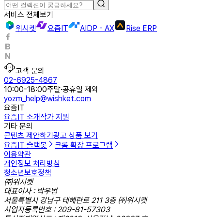
서비스 전체보기
위시켓
요즘IT
AIDP - AX
Rise ERP
고객 문의
02-6925-4867
10:00-18:00
주말·공휴일 제외
yozm_help@wishket.com
요즘IT
요즘IT 소개
작가 지원
기타 문의
콘텐츠 제안하기
광고 상품 보기
요즘IT 슬랙봇
크롬 확장 프로그램
이용약관
개인정보 처리방침
청소년보호정책
㈜위시켓
대표이사 : 박우범
서울특별시 강남구 테헤란로 211 3층 ㈜위시켓
사업자등록번호 : 209-81-57303