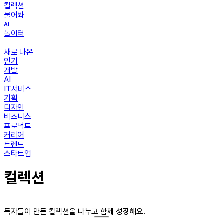
컬렉션
물어봐
놀이터
새로 나온
인기
개발
AI
IT서비스
기획
디자인
비즈니스
프로덕트
커리어
트렌드
스타트업
컬렉션
독자들이 만든 컬렉션을 나누고 함께 성장해요.