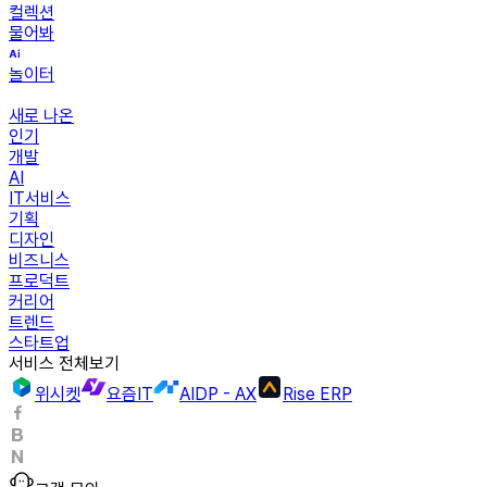
컬렉션
물어봐
놀이터
새로 나온
인기
개발
AI
IT서비스
기획
디자인
비즈니스
프로덕트
커리어
트렌드
스타트업
서비스 전체보기
위시켓
요즘IT
AIDP - AX
Rise ERP