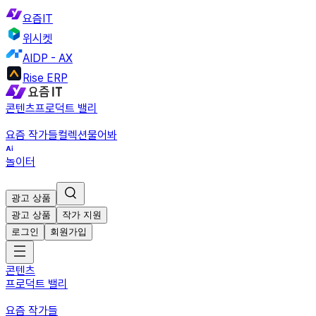
요즘IT
위시켓
AIDP - AX
Rise ERP
콘텐츠
프로덕트 밸리
요즘 작가들
컬렉션
물어봐
놀이터
광고 상품
광고 상품
작가 지원
로그인
회원가입
콘텐츠
프로덕트 밸리
요즘 작가들