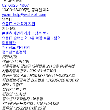
고객 문의
02-6925-4867
10:00-18:00
주말·공휴일 제외
yozm_help@wishket.com
요즘IT
요즘IT 소개
작가 지원
기타 문의
콘텐츠 제안하기
광고 상품 보기
요즘IT 슬랙봇
크롬 확장 프로그램
이용약관
개인정보 처리방침
청소년보호정책
㈜위시켓
대표이사 : 박우범
서울특별시 강남구 테헤란로 211 3층 ㈜위시켓
사업자등록번호 : 209-81-57303
통신판매업신고 : 제2018-서울강남-02337 호
직업정보제공사업 신고번호 : J1200020180019
제호 : 요즘IT
발행인 : 박우범
편집인 : 노희선
청소년보호책임자 : 박우범
인터넷신문등록번호 : 서울,아54129
등록일 : 2022년 01월 23일