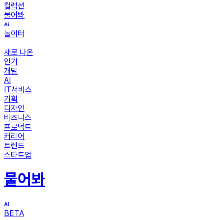
컬렉션
물어봐
놀이터
새로 나온
인기
개발
AI
IT서비스
기획
디자인
비즈니스
프로덕트
커리어
트렌드
스타트업
물어봐
BETA