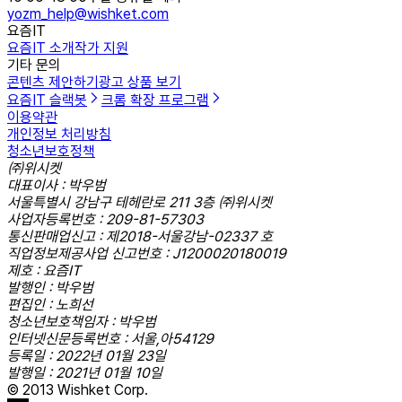
yozm_help@wishket.com
요즘IT
요즘IT 소개
작가 지원
기타 문의
콘텐츠 제안하기
광고 상품 보기
요즘IT 슬랙봇
크롬 확장 프로그램
이용약관
개인정보 처리방침
청소년보호정책
㈜위시켓
대표이사 : 박우범
서울특별시 강남구 테헤란로 211 3층 ㈜위시켓
사업자등록번호 : 209-81-57303
통신판매업신고 : 제2018-서울강남-02337 호
직업정보제공사업 신고번호 : J1200020180019
제호 : 요즘IT
발행인 : 박우범
편집인 : 노희선
청소년보호책임자 : 박우범
인터넷신문등록번호 : 서울,아54129
등록일 : 2022년 01월 23일
발행일 : 2021년 01월 10일
© 2013 Wishket Corp.