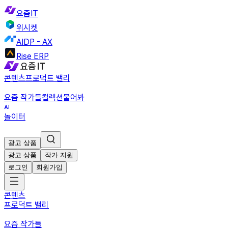
요즘IT
위시켓
AIDP - AX
Rise ERP
콘텐츠
프로덕트 밸리
요즘 작가들
컬렉션
물어봐
놀이터
광고 상품
광고 상품
작가 지원
로그인
회원가입
콘텐츠
프로덕트 밸리
요즘 작가들