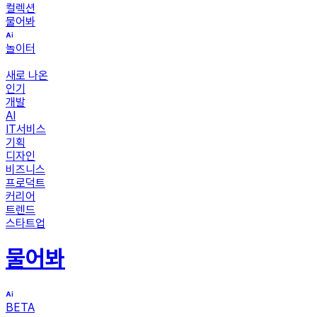
컬렉션
물어봐
놀이터
새로 나온
인기
개발
AI
IT서비스
기획
디자인
비즈니스
프로덕트
커리어
트렌드
스타트업
물어봐
BETA