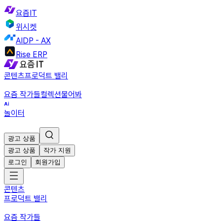
요즘IT
위시켓
AIDP - AX
Rise ERP
콘텐츠
프로덕트 밸리
요즘 작가들
컬렉션
물어봐
놀이터
광고 상품
광고 상품
작가 지원
로그인
회원가입
콘텐츠
프로덕트 밸리
요즘 작가들