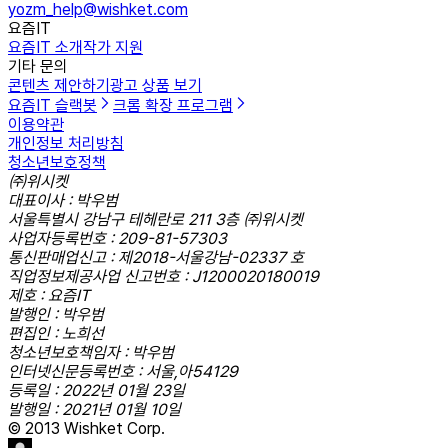
yozm_help@wishket.com
요즘IT
요즘IT 소개
작가 지원
기타 문의
콘텐츠 제안하기
광고 상품 보기
요즘IT 슬랙봇
크롬 확장 프로그램
이용약관
개인정보 처리방침
청소년보호정책
㈜위시켓
대표이사 : 박우범
서울특별시 강남구 테헤란로 211 3층 ㈜위시켓
사업자등록번호 : 209-81-57303
통신판매업신고 : 제2018-서울강남-02337 호
직업정보제공사업 신고번호 : J1200020180019
제호 : 요즘IT
발행인 : 박우범
편집인 : 노희선
청소년보호책임자 : 박우범
인터넷신문등록번호 : 서울,아54129
등록일 : 2022년 01월 23일
발행일 : 2021년 01월 10일
© 2013 Wishket Corp.