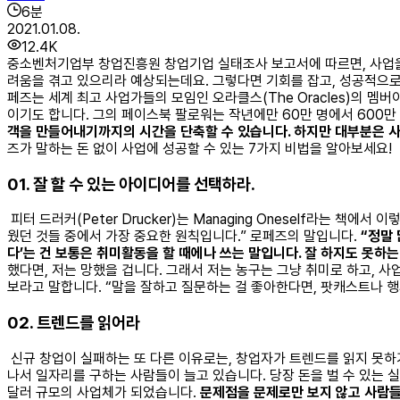
6
분
2021.01.08.
12.4K
중소벤처기업부 창업진흥원 창업기업 실태조사 보고서에 따르면, 사업을 
려움을 겪고 있으리라 예상되는데요. 그렇다면 기회를 잡고, 성공적으로
페즈는 세계 최고 사업가들의 모임인 오라클스(The Oracles)의 
이기도 합니다. 그의 페이스북 팔로워는 작년에만 60만 명에서 600만
객을 만들어내기까지의 시간을 단축할 수 있습니다. 하지만 대부분은 사
즈가 말하는 돈 없이 사업에 성공할 수 있는 7가지 비법을 알아보세요!
01. 잘 할 수 있는 아이디어를 선택하라.
피터 드러커(Peter Drucker)는 Managing Oneself라는 
웠던 것들 중에서 가장 중요한 원칙입니다.” 로페즈의 말입니다.
“정말
다’는 건 보통은 취미활동을 할 때에나 쓰는 말입니다. 잘 하지도 못하는
했다면, 저는 망했을 겁니다. 그래서 저는 농구는 그냥 취미로 하고, 사
보라고 말합니다. “말을 잘하고 질문하는 걸 좋아한다면, 팟캐스트나 행사
02. 트렌드를 읽어라
신규 창업이 실패하는 또 다른 이유로는, 창업자가 트렌드를 읽지 못하
나서 일자리를 구하는 사람들이 늘고 있습니다. 당장 돈을 벌 수 있는
달러 규모의 사업체가 되었습니다.
문제점을 문제로만 보지 않고 사람들을