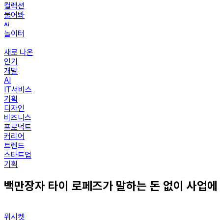
컬렉션
물어봐
놀이터
새로 나온
인기
개발
AI
IT서비스
기획
디자인
비즈니스
프로덕트
커리어
트렌드
스타트업
기획
백만장자 타이 로페즈가 말하는 돈 없이 사업에
위시켓