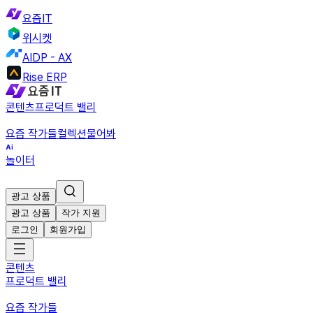
요즘IT
위시켓
AIDP - AX
Rise ERP
콘텐츠
프로덕트 밸리
요즘 작가들
컬렉션
물어봐
놀이터
광고 상품
광고 상품
작가 지원
로그인
회원가입
콘텐츠
프로덕트 밸리
요즘 작가들