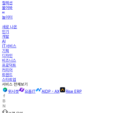
컬렉션
물어봐
놀이터
새로 나온
인기
개발
AI
IT서비스
기획
디자인
비즈니스
프로덕트
커리어
트렌드
스타트업
서비스 전체보기
위시켓
요즘IT
AIDP - AX
Rise ERP