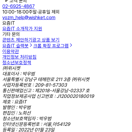
고객 문의
02-6925-4867
10:00-18:00
주말·공휴일 제외
yozm_help@wishket.com
요즘IT
요즘IT 소개
작가 지원
기타 문의
콘텐츠 제안하기
광고 상품 보기
요즘IT 슬랙봇
크롬 확장 프로그램
이용약관
개인정보 처리방침
청소년보호정책
㈜위시켓
대표이사 : 박우범
서울특별시 강남구 테헤란로 211 3층 ㈜위시켓
사업자등록번호 : 209-81-57303
통신판매업신고 : 제2018-서울강남-02337 호
직업정보제공사업 신고번호 : J1200020180019
제호 : 요즘IT
발행인 : 박우범
편집인 : 노희선
청소년보호책임자 : 박우범
인터넷신문등록번호 : 서울,아54129
등록일 : 2022년 01월 23일