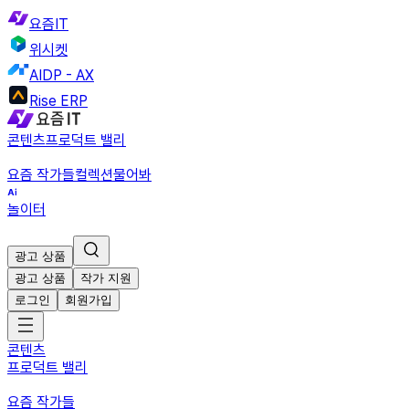
요즘IT
위시켓
AIDP - AX
Rise ERP
콘텐츠
프로덕트 밸리
요즘 작가들
컬렉션
물어봐
놀이터
광고 상품
광고 상품
작가 지원
로그인
회원가입
콘텐츠
프로덕트 밸리
요즘 작가들