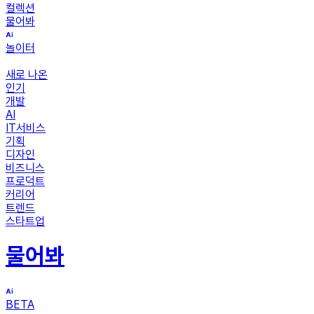
컬렉션
물어봐
놀이터
새로 나온
인기
개발
AI
IT서비스
기획
디자인
비즈니스
프로덕트
커리어
트렌드
스타트업
물어봐
BETA