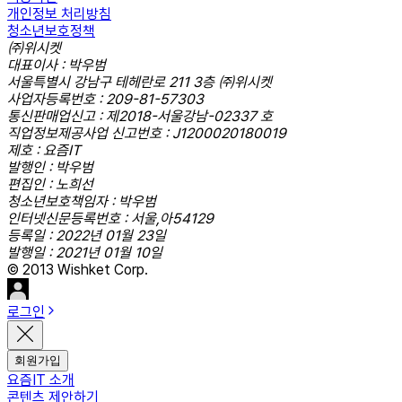
개인정보 처리방침
청소년보호정책
㈜위시켓
대표이사 : 박우범
서울특별시 강남구 테헤란로 211 3층 ㈜위시켓
사업자등록번호 : 209-81-57303
통신판매업신고 : 제2018-서울강남-02337 호
직업정보제공사업 신고번호 : J1200020180019
제호 : 요즘IT
발행인 : 박우범
편집인 : 노희선
청소년보호책임자 : 박우범
인터넷신문등록번호 : 서울,아54129
등록일 : 2022년 01월 23일
발행일 : 2021년 01월 10일
© 2013 Wishket Corp.
로그인
회원가입
요즘IT 소개
콘텐츠 제안하기