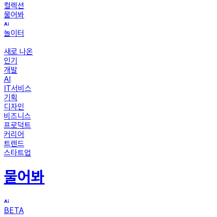
컬렉션
물어봐
놀이터
새로 나온
인기
개발
AI
IT서비스
기획
디자인
비즈니스
프로덕트
커리어
트렌드
스타트업
물어봐
BETA