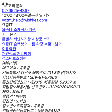
고객 문의
02-6925-4867
10:00-18:00
주말·공휴일 제외
yozm_help@wishket.com
요즘IT
요즘IT 소개
작가 지원
기타 문의
콘텐츠 제안하기
광고 상품 보기
요즘IT 슬랙봇
크롬 확장 프로그램
이용약관
개인정보 처리방침
청소년보호정책
㈜위시켓
대표이사 : 박우범
서울특별시 강남구 테헤란로 211 3층 ㈜위시켓
사업자등록번호 : 209-81-57303
통신판매업신고 : 제2018-서울강남-02337 호
직업정보제공사업 신고번호 : J1200020180019
제호 : 요즘IT
발행인 : 박우범
편집인 : 노희선
청소년보호책임자 : 박우범
인터넷신문등록번호 : 서울,아54129