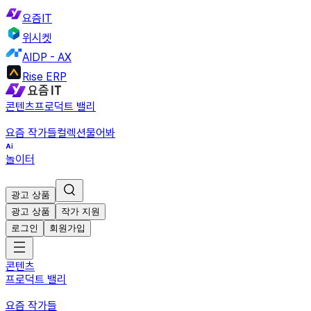
요즘IT
위시켓
AIDP - AX
Rise ERP
콘텐츠
프로덕트 밸리
요즘 작가들
컬렉션
물어봐
놀이터
광고 상품
광고 상품
작가 지원
로그인
회원가입
콘텐츠
프로덕트 밸리
요즘 작가들