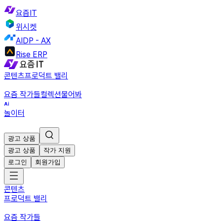
요즘IT
위시켓
AIDP - AX
Rise ERP
콘텐츠
프로덕트 밸리
요즘 작가들
컬렉션
물어봐
놀이터
광고 상품
광고 상품
작가 지원
로그인
회원가입
콘텐츠
프로덕트 밸리
요즘 작가들