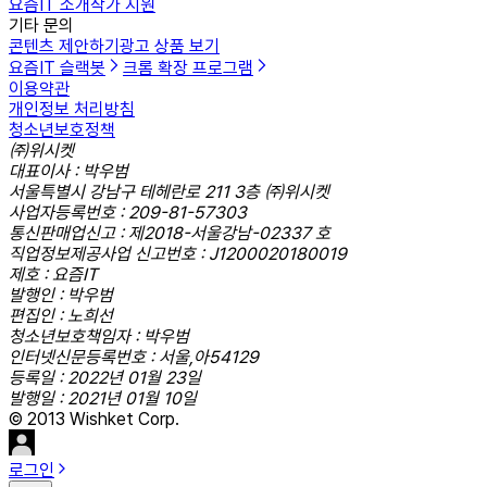
요즘IT 소개
작가 지원
기타 문의
콘텐츠 제안하기
광고 상품 보기
요즘IT 슬랙봇
크롬 확장 프로그램
이용약관
개인정보 처리방침
청소년보호정책
㈜위시켓
대표이사 : 박우범
서울특별시 강남구 테헤란로 211 3층 ㈜위시켓
사업자등록번호 : 209-81-57303
통신판매업신고 : 제2018-서울강남-02337 호
직업정보제공사업 신고번호 : J1200020180019
제호 : 요즘IT
발행인 : 박우범
편집인 : 노희선
청소년보호책임자 : 박우범
인터넷신문등록번호 : 서울,아54129
등록일 : 2022년 01월 23일
발행일 : 2021년 01월 10일
© 2013 Wishket Corp.
로그인