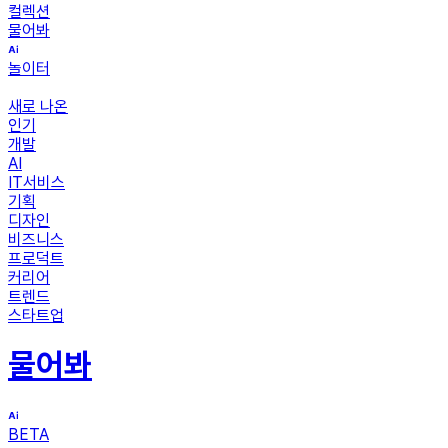
컬렉션
물어봐
놀이터
새로 나온
인기
개발
AI
IT서비스
기획
디자인
비즈니스
프로덕트
커리어
트렌드
스타트업
물어봐
BETA