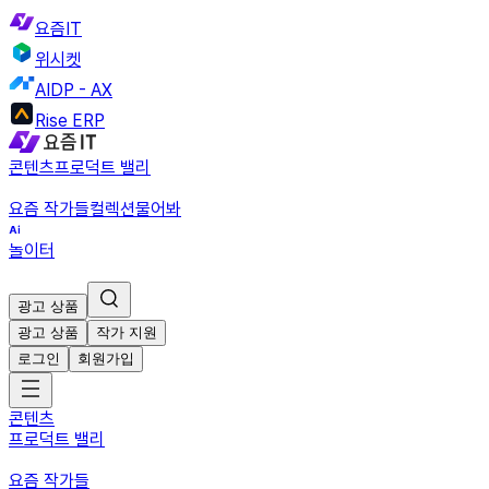
요즘IT
위시켓
AIDP - AX
Rise ERP
콘텐츠
프로덕트 밸리
요즘 작가들
컬렉션
물어봐
놀이터
광고 상품
광고 상품
작가 지원
로그인
회원가입
콘텐츠
프로덕트 밸리
요즘 작가들