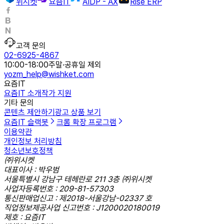
위시켓
요즘IT
AIDP - AX
Rise ERP
고객 문의
02-6925-4867
10:00-18:00
주말·공휴일 제외
yozm_help@wishket.com
요즘IT
요즘IT 소개
작가 지원
기타 문의
콘텐츠 제안하기
광고 상품 보기
요즘IT 슬랙봇
크롬 확장 프로그램
이용약관
개인정보 처리방침
청소년보호정책
㈜위시켓
대표이사 : 박우범
서울특별시 강남구 테헤란로 211 3층 ㈜위시켓
사업자등록번호 : 209-81-57303
통신판매업신고 : 제2018-서울강남-02337 호
직업정보제공사업 신고번호 : J1200020180019
제호 : 요즘IT