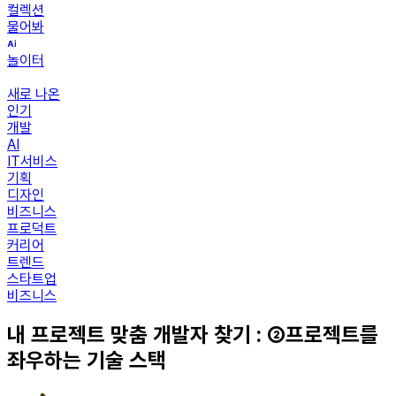
컬렉션
물어봐
놀이터
새로 나온
인기
개발
AI
IT서비스
기획
디자인
비즈니스
프로덕트
커리어
트렌드
스타트업
비즈니스
내 프로젝트 맞춤 개발자 찾기 : ②프로젝트를
좌우하는 기술 스택