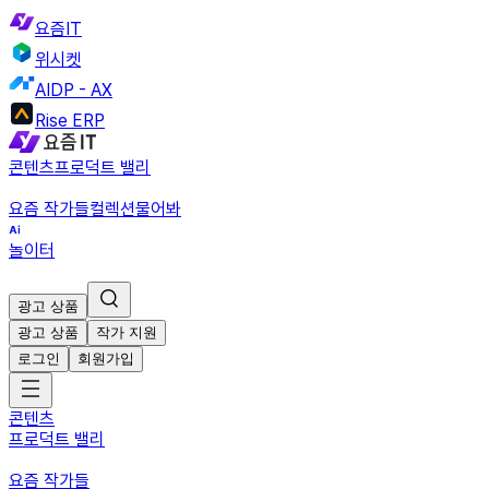
요즘IT
위시켓
AIDP - AX
Rise ERP
콘텐츠
프로덕트 밸리
요즘 작가들
컬렉션
물어봐
놀이터
광고 상품
광고 상품
작가 지원
로그인
회원가입
콘텐츠
프로덕트 밸리
요즘 작가들