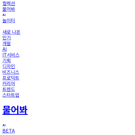
컬렉션
물어봐
놀이터
새로 나온
인기
개발
AI
IT서비스
기획
디자인
비즈니스
프로덕트
커리어
트렌드
스타트업
물어봐
BETA