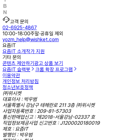
고객 문의
02-6925-4867
10:00-18:00
주말·공휴일 제외
yozm_help@wishket.com
요즘IT
요즘IT 소개
작가 지원
기타 문의
콘텐츠 제안하기
광고 상품 보기
요즘IT 슬랙봇
크롬 확장 프로그램
이용약관
개인정보 처리방침
청소년보호정책
㈜위시켓
대표이사 : 박우범
서울특별시 강남구 테헤란로 211 3층 ㈜위시켓
사업자등록번호 : 209-81-57303
통신판매업신고 : 제2018-서울강남-02337 호
직업정보제공사업 신고번호 : J1200020180019
제호 : 요즘IT
발행인 : 박우범