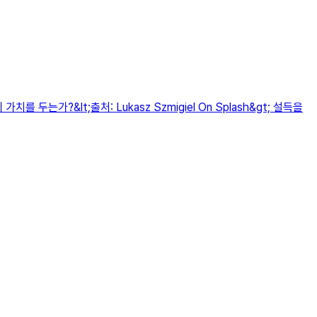
?&lt;출처: Lukasz Szmigiel On Splash&gt; 설득을