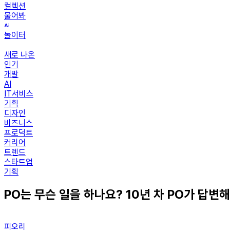
컬렉션
물어봐
놀이터
새로 나온
인기
개발
AI
IT서비스
기획
디자인
비즈니스
프로덕트
커리어
트렌드
스타트업
기획
PO는 무슨 일을 하나요? 10년 차 PO가 답
피오리