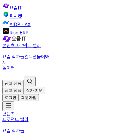
요즘IT
위시켓
AIDP - AX
Rise ERP
콘텐츠
프로덕트 밸리
요즘 작가들
컬렉션
물어봐
놀이터
광고 상품
광고 상품
작가 지원
로그인
회원가입
콘텐츠
프로덕트 밸리
요즘 작가들