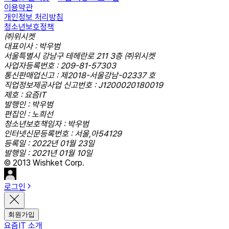
이용약관
개인정보 처리방침
청소년보호정책
㈜위시켓
대표이사 : 박우범
서울특별시 강남구 테헤란로 211 3층 ㈜위시켓
사업자등록번호 : 209-81-57303
통신판매업신고 : 제2018-서울강남-02337 호
직업정보제공사업 신고번호 : J1200020180019
제호 : 요즘IT
발행인 : 박우범
편집인 : 노희선
청소년보호책임자 : 박우범
인터넷신문등록번호 : 서울,아54129
등록일 : 2022년 01월 23일
발행일 : 2021년 01월 10일
© 2013 Wishket Corp.
로그인
회원가입
요즘IT 소개