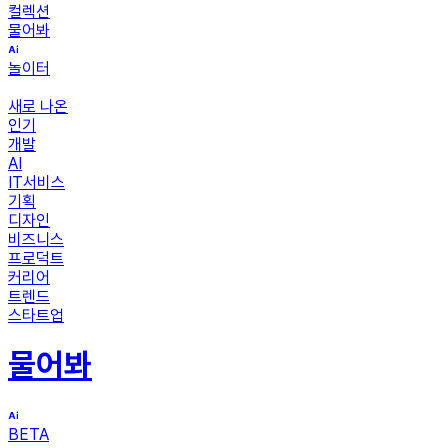
컬렉션
물어봐
놀이터
새로 나온
인기
개발
AI
IT서비스
기획
디자인
비즈니스
프로덕트
커리어
트렌드
스타트업
물어봐
BETA