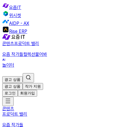
요즘IT
위시켓
AIDP - AX
Rise ERP
콘텐츠
프로덕트 밸리
요즘 작가들
컬렉션
물어봐
놀이터
광고 상품
광고 상품
작가 지원
로그인
회원가입
콘텐츠
프로덕트 밸리
요즘 작가들