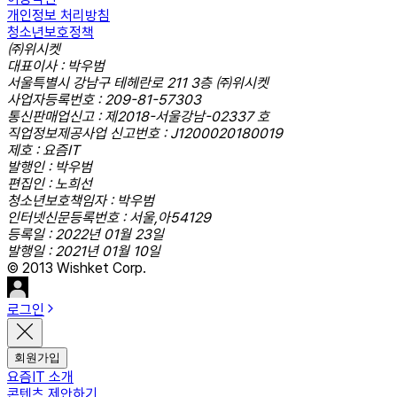
개인정보 처리방침
청소년보호정책
㈜위시켓
대표이사 : 박우범
서울특별시 강남구 테헤란로 211 3층 ㈜위시켓
사업자등록번호 : 209-81-57303
통신판매업신고 : 제2018-서울강남-02337 호
직업정보제공사업 신고번호 : J1200020180019
제호 : 요즘IT
발행인 : 박우범
편집인 : 노희선
청소년보호책임자 : 박우범
인터넷신문등록번호 : 서울,아54129
등록일 : 2022년 01월 23일
발행일 : 2021년 01월 10일
© 2013 Wishket Corp.
로그인
회원가입
요즘IT 소개
콘텐츠 제안하기