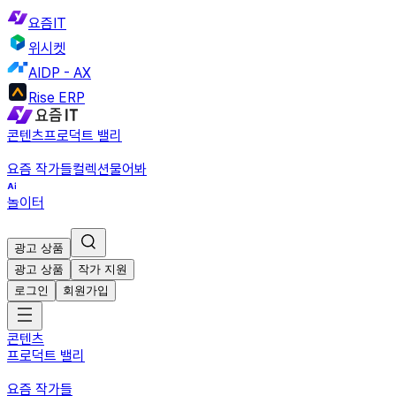
요즘IT
위시켓
AIDP - AX
Rise ERP
콘텐츠
프로덕트 밸리
요즘 작가들
컬렉션
물어봐
놀이터
광고 상품
광고 상품
작가 지원
로그인
회원가입
콘텐츠
프로덕트 밸리
요즘 작가들