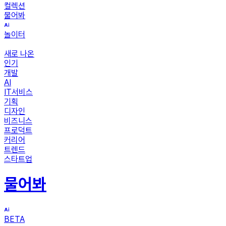
컬렉션
물어봐
놀이터
새로 나온
인기
개발
AI
IT서비스
기획
디자인
비즈니스
프로덕트
커리어
트렌드
스타트업
물어봐
BETA