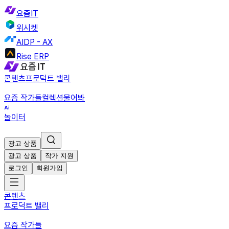
요즘IT
위시켓
AIDP - AX
Rise ERP
콘텐츠
프로덕트 밸리
요즘 작가들
컬렉션
물어봐
놀이터
광고 상품
광고 상품
작가 지원
로그인
회원가입
콘텐츠
프로덕트 밸리
요즘 작가들