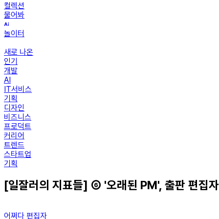
컬렉션
물어봐
놀이터
새로 나온
인기
개발
AI
IT서비스
기획
디자인
비즈니스
프로덕트
커리어
트렌드
스타트업
기획
[일잘러의 지표들] ⑥ '오래된 PM', 출판 편
어쩌다 편집자