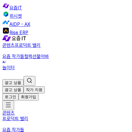
요즘IT
위시켓
AIDP - AX
Rise ERP
콘텐츠
프로덕트 밸리
요즘 작가들
컬렉션
물어봐
놀이터
광고 상품
광고 상품
작가 지원
로그인
회원가입
콘텐츠
프로덕트 밸리
요즘 작가들