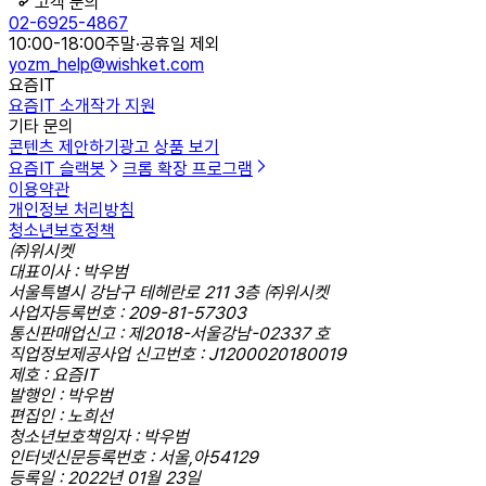
고객 문의
02-6925-4867
10:00-18:00
주말·공휴일 제외
yozm_help@wishket.com
요즘IT
요즘IT 소개
작가 지원
기타 문의
콘텐츠 제안하기
광고 상품 보기
요즘IT 슬랙봇
크롬 확장 프로그램
이용약관
개인정보 처리방침
청소년보호정책
㈜위시켓
대표이사 : 박우범
서울특별시 강남구 테헤란로 211 3층 ㈜위시켓
사업자등록번호 : 209-81-57303
통신판매업신고 : 제2018-서울강남-02337 호
직업정보제공사업 신고번호 : J1200020180019
제호 : 요즘IT
발행인 : 박우범
편집인 : 노희선
청소년보호책임자 : 박우범
인터넷신문등록번호 : 서울,아54129
등록일 : 2022년 01월 23일