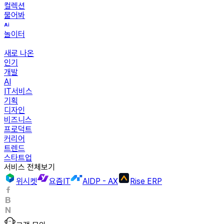
컬렉션
물어봐
놀이터
새로 나온
인기
개발
AI
IT서비스
기획
디자인
비즈니스
프로덕트
커리어
트렌드
스타트업
서비스 전체보기
위시켓
요즘IT
AIDP - AX
Rise ERP