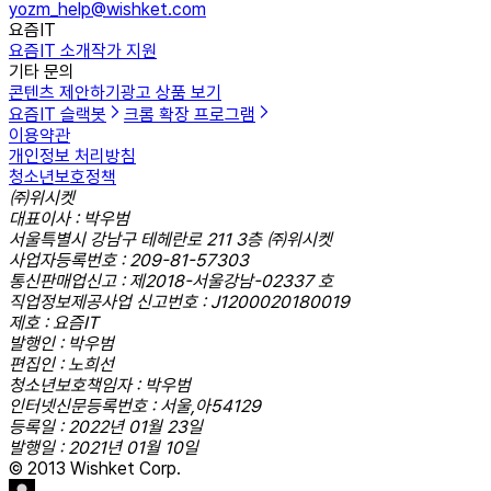
yozm_help@wishket.com
요즘IT
요즘IT 소개
작가 지원
기타 문의
콘텐츠 제안하기
광고 상품 보기
요즘IT 슬랙봇
크롬 확장 프로그램
이용약관
개인정보 처리방침
청소년보호정책
㈜위시켓
대표이사 : 박우범
서울특별시 강남구 테헤란로 211 3층 ㈜위시켓
사업자등록번호 : 209-81-57303
통신판매업신고 : 제2018-서울강남-02337 호
직업정보제공사업 신고번호 : J1200020180019
제호 : 요즘IT
발행인 : 박우범
편집인 : 노희선
청소년보호책임자 : 박우범
인터넷신문등록번호 : 서울,아54129
등록일 : 2022년 01월 23일
발행일 : 2021년 01월 10일
© 2013 Wishket Corp.