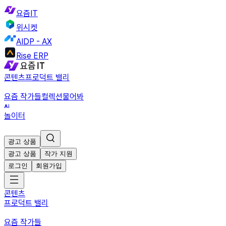
요즘IT
위시켓
AIDP - AX
Rise ERP
콘텐츠
프로덕트 밸리
요즘 작가들
컬렉션
물어봐
놀이터
광고 상품
광고 상품
작가 지원
로그인
회원가입
콘텐츠
프로덕트 밸리
요즘 작가들