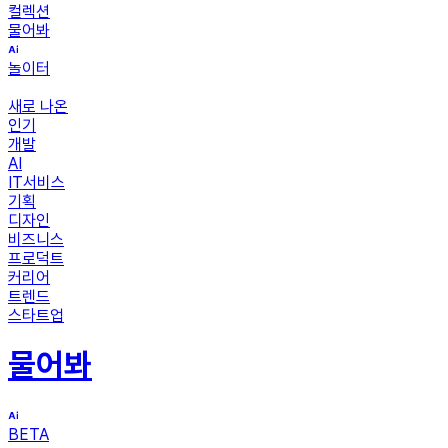
컬렉션
물어봐
놀이터
새로 나온
인기
개발
AI
IT서비스
기획
디자인
비즈니스
프로덕트
커리어
트렌드
스타트업
물어봐
BETA