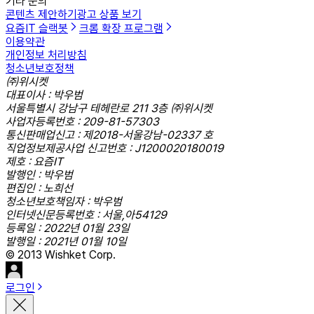
기타 문의
콘텐츠 제안하기
광고 상품 보기
요즘IT 슬랙봇
크롬 확장 프로그램
이용약관
개인정보 처리방침
청소년보호정책
㈜위시켓
대표이사 : 박우범
서울특별시 강남구 테헤란로 211 3층 ㈜위시켓
사업자등록번호 : 209-81-57303
통신판매업신고 : 제2018-서울강남-02337 호
직업정보제공사업 신고번호 : J1200020180019
제호 : 요즘IT
발행인 : 박우범
편집인 : 노희선
청소년보호책임자 : 박우범
인터넷신문등록번호 : 서울,아54129
등록일 : 2022년 01월 23일
발행일 : 2021년 01월 10일
© 2013 Wishket Corp.
로그인