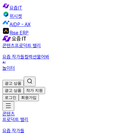
요즘IT
위시켓
AIDP - AX
Rise ERP
콘텐츠
프로덕트 밸리
요즘 작가들
컬렉션
물어봐
놀이터
광고 상품
광고 상품
작가 지원
로그인
회원가입
콘텐츠
프로덕트 밸리
요즘 작가들