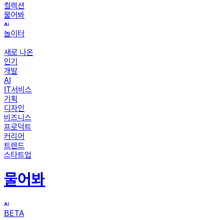
컬렉션
물어봐
놀이터
새로 나온
인기
개발
AI
IT서비스
기획
디자인
비즈니스
프로덕트
커리어
트렌드
스타트업
물어봐
BETA