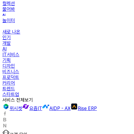
컬렉션
물어봐
놀이터
새로 나온
인기
개발
AI
IT서비스
기획
디자인
비즈니스
프로덕트
커리어
트렌드
스타트업
서비스 전체보기
위시켓
요즘IT
AIDP - AX
Rise ERP