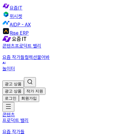
요즘IT
위시켓
AIDP - AX
Rise ERP
콘텐츠
프로덕트 밸리
요즘 작가들
컬렉션
물어봐
놀이터
광고 상품
광고 상품
작가 지원
로그인
회원가입
콘텐츠
프로덕트 밸리
요즘 작가들