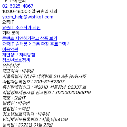
고객 문의
02-6925-4867
10:00-18:00
주말·공휴일 제외
yozm_help@wishket.com
요즘IT
요즘IT 소개
작가 지원
기타 문의
콘텐츠 제안하기
광고 상품 보기
요즘IT 슬랙봇
크롬 확장 프로그램
이용약관
개인정보 처리방침
청소년보호정책
㈜위시켓
대표이사 : 박우범
서울특별시 강남구 테헤란로 211 3층 ㈜위시켓
사업자등록번호 : 209-81-57303
통신판매업신고 : 제2018-서울강남-02337 호
직업정보제공사업 신고번호 : J1200020180019
제호 : 요즘IT
발행인 : 박우범
편집인 : 노희선
청소년보호책임자 : 박우범
인터넷신문등록번호 : 서울,아54129
등록일 : 2022년 01월 23일