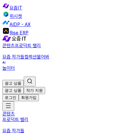
요즘IT
위시켓
AIDP - AX
Rise ERP
콘텐츠
프로덕트 밸리
요즘 작가들
컬렉션
물어봐
놀이터
광고 상품
광고 상품
작가 지원
로그인
회원가입
콘텐츠
프로덕트 밸리
요즘 작가들