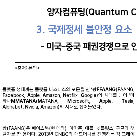
<출처: 본인>
플랫폼 생태계는 플랫폼 비즈니스의 포문을 연 ‘팡
FFAANG
(
F
AANG,
F
acebook,
A
pple,
A
mazon,
N
etflix,
G
oogle)의 시대를 넘어 ‘마
타나
MMATANA
(
M
ATANA,
M
icrosoft,
A
pple,
T
esla,
A
lphabet,
N
vidia,
A
mazon)의 시대로 접어들었다.
팡(FAANG)은 페이스북(현 메타), 아마존, 애플, 넷플릿스, 구글의 첫
글자를 딴 용어다. 2013년 CNBC의 매드머니를 진행하는 짐 크레이