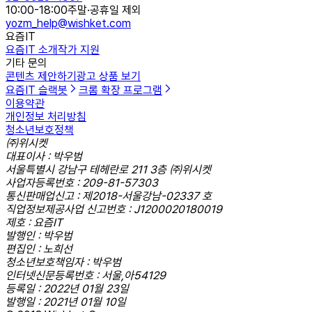
10:00-18:00
주말·공휴일 제외
yozm_help@wishket.com
요즘IT
요즘IT 소개
작가 지원
기타 문의
콘텐츠 제안하기
광고 상품 보기
요즘IT 슬랙봇
크롬 확장 프로그램
이용약관
개인정보 처리방침
청소년보호정책
㈜위시켓
대표이사 : 박우범
서울특별시 강남구 테헤란로 211 3층 ㈜위시켓
사업자등록번호 : 209-81-57303
통신판매업신고 : 제2018-서울강남-02337 호
직업정보제공사업 신고번호 : J1200020180019
제호 : 요즘IT
발행인 : 박우범
편집인 : 노희선
청소년보호책임자 : 박우범
인터넷신문등록번호 : 서울,아54129
등록일 : 2022년 01월 23일
발행일 : 2021년 01월 10일