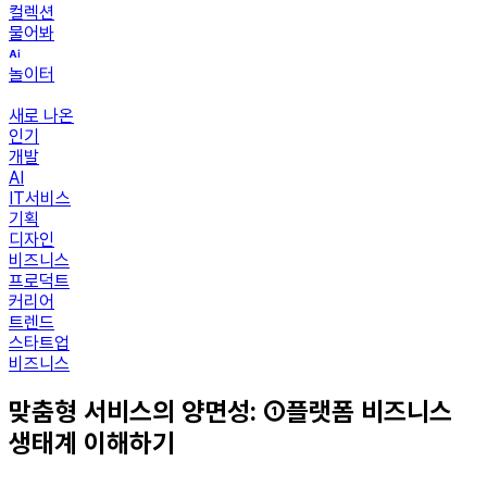
컬렉션
물어봐
놀이터
새로 나온
인기
개발
AI
IT서비스
기획
디자인
비즈니스
프로덕트
커리어
트렌드
스타트업
비즈니스
맞춤형 서비스의 양면성: ①플랫폼 비즈니스
생태계 이해하기