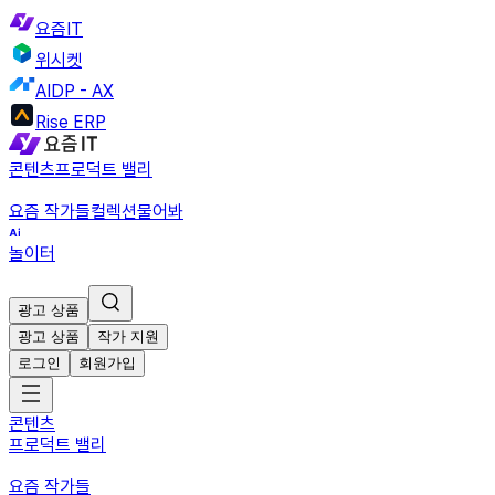
요즘IT
위시켓
AIDP - AX
Rise ERP
콘텐츠
프로덕트 밸리
요즘 작가들
컬렉션
물어봐
놀이터
광고 상품
광고 상품
작가 지원
로그인
회원가입
콘텐츠
프로덕트 밸리
요즘 작가들