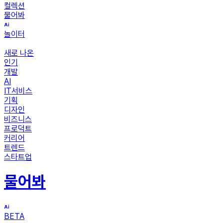
컬렉션
물어봐
놀이터
새로 나온
인기
개발
AI
IT서비스
기획
디자인
비즈니스
프로덕트
커리어
트렌드
스타트업
물어봐
BETA