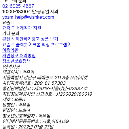
고객 문의
02-6925-4867
10:00-18:00
주말·공휴일 제외
yozm_help@wishket.com
요즘IT
요즘IT 소개
작가 지원
기타 문의
콘텐츠 제안하기
광고 상품 보기
요즘IT 슬랙봇
크롬 확장 프로그램
이용약관
개인정보 처리방침
청소년보호정책
㈜위시켓
대표이사 : 박우범
서울특별시 강남구 테헤란로 211 3층 ㈜위시켓
사업자등록번호 : 209-81-57303
통신판매업신고 : 제2018-서울강남-02337 호
직업정보제공사업 신고번호 : J1200020180019
제호 : 요즘IT
발행인 : 박우범
편집인 : 노희선
청소년보호책임자 : 박우범
인터넷신문등록번호 : 서울,아54129
등록일 : 2022년 01월 23일