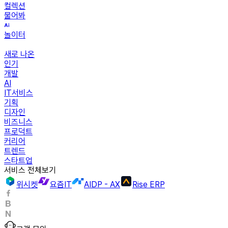
컬렉션
물어봐
놀이터
새로 나온
인기
개발
AI
IT서비스
기획
디자인
비즈니스
프로덕트
커리어
트렌드
스타트업
서비스 전체보기
위시켓
요즘IT
AIDP - AX
Rise ERP