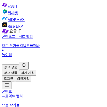
요즘IT
위시켓
AIDP - AX
Rise ERP
콘텐츠
프로덕트 밸리
요즘 작가들
컬렉션
물어봐
놀이터
광고 상품
광고 상품
작가 지원
로그인
회원가입
콘텐츠
프로덕트 밸리
요즘 작가들