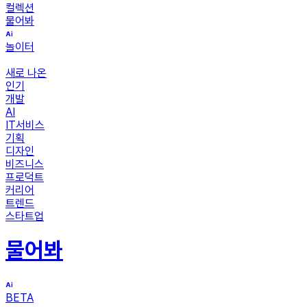
컬렉션
물어봐
놀이터
새로 나온
인기
개발
AI
IT서비스
기획
디자인
비즈니스
프로덕트
커리어
트렌드
스타트업
물어봐
BETA