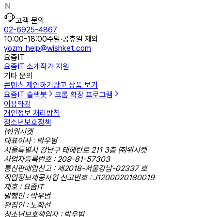
고객 문의
02-6925-4867
10:00-18:00
주말·공휴일 제외
yozm_help@wishket.com
요즘IT
요즘IT 소개
작가 지원
기타 문의
콘텐츠 제안하기
광고 상품 보기
요즘IT 슬랙봇
크롬 확장 프로그램
이용약관
개인정보 처리방침
청소년보호정책
㈜위시켓
대표이사 : 박우범
서울특별시 강남구 테헤란로 211 3층 ㈜위시켓
사업자등록번호 : 209-81-57303
통신판매업신고 : 제2018-서울강남-02337 호
직업정보제공사업 신고번호 : J1200020180019
제호 : 요즘IT
발행인 : 박우범
편집인 : 노희선
청소년보호책임자 : 박우범