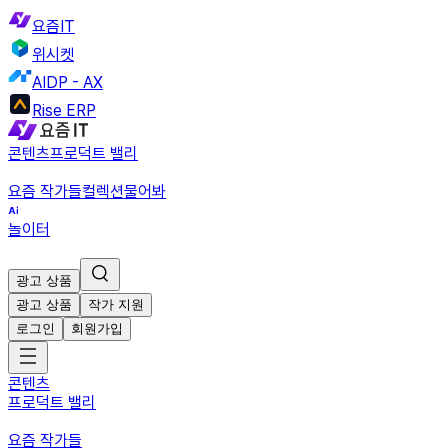
요즘IT
위시켓
AIDP - AX
Rise ERP
콘텐츠
프로덕트 밸리
요즘 작가들
컬렉션
물어봐
놀이터
광고 상품
광고 상품
작가 지원
로그인
회원가입
콘텐츠
프로덕트 밸리
요즘 작가들