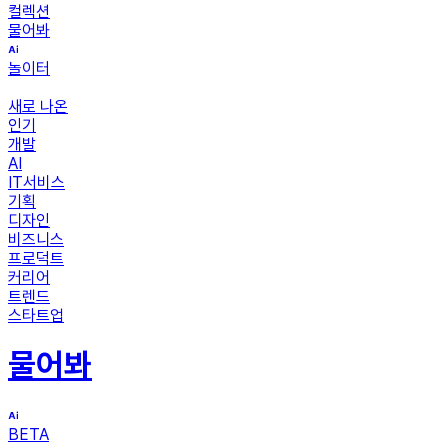
컬렉션
물어봐
놀이터
새로 나온
인기
개발
AI
IT서비스
기획
디자인
비즈니스
프로덕트
커리어
트렌드
스타트업
물어봐
BETA