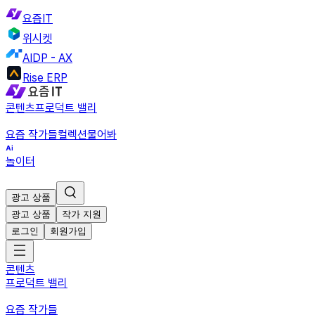
요즘IT
위시켓
AIDP - AX
Rise ERP
콘텐츠
프로덕트 밸리
요즘 작가들
컬렉션
물어봐
놀이터
광고 상품
광고 상품
작가 지원
로그인
회원가입
콘텐츠
프로덕트 밸리
요즘 작가들