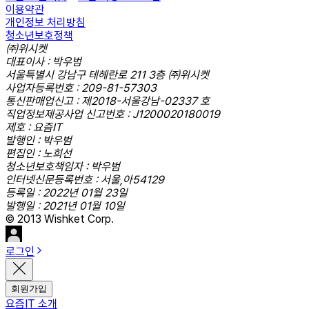
이용약관
개인정보 처리방침
청소년보호정책
㈜위시켓
대표이사 : 박우범
서울특별시 강남구 테헤란로 211 3층 ㈜위시켓
사업자등록번호 : 209-81-57303
통신판매업신고 : 제2018-서울강남-02337 호
직업정보제공사업 신고번호 : J1200020180019
제호 : 요즘IT
발행인 : 박우범
편집인 : 노희선
청소년보호책임자 : 박우범
인터넷신문등록번호 : 서울,아54129
등록일 : 2022년 01월 23일
발행일 : 2021년 01월 10일
© 2013 Wishket Corp.
로그인
회원가입
요즘IT 소개