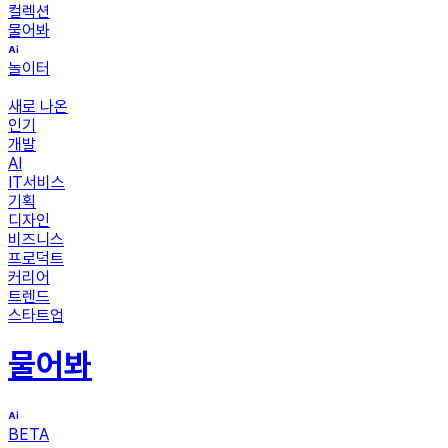
컬렉션
물어봐
놀이터
새로 나온
인기
개발
AI
IT서비스
기획
디자인
비즈니스
프로덕트
커리어
트렌드
스타트업
물어봐
BETA