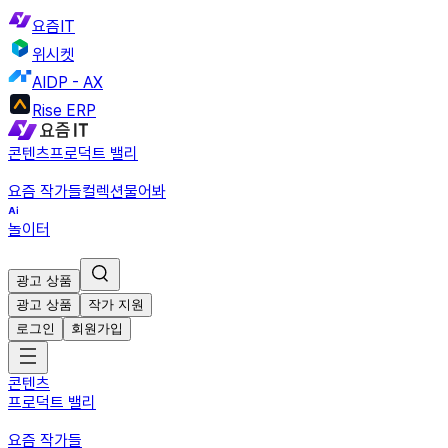
요즘IT
위시켓
AIDP - AX
Rise ERP
콘텐츠
프로덕트 밸리
요즘 작가들
컬렉션
물어봐
놀이터
광고 상품
광고 상품
작가 지원
로그인
회원가입
콘텐츠
프로덕트 밸리
요즘 작가들