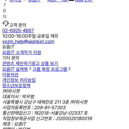
고객 문의
02-6925-4867
10:00-18:00
주말·공휴일 제외
yozm_help@wishket.com
요즘IT
요즘IT 소개
작가 지원
기타 문의
콘텐츠 제안하기
광고 상품 보기
요즘IT 슬랙봇
크롬 확장 프로그램
이용약관
개인정보 처리방침
청소년보호정책
㈜위시켓
대표이사 : 박우범
서울특별시 강남구 테헤란로 211 3층 ㈜위시켓
사업자등록번호 : 209-81-57303
통신판매업신고 : 제2018-서울강남-02337 호
직업정보제공사업 신고번호 : J1200020180019
제호 : 요즘IT