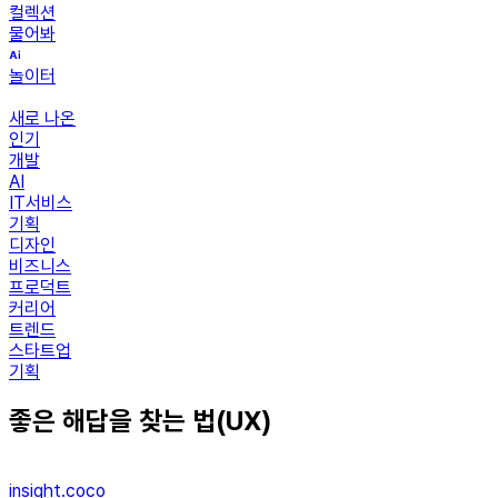
컬렉션
물어봐
놀이터
새로 나온
인기
개발
AI
IT서비스
기획
디자인
비즈니스
프로덕트
커리어
트렌드
스타트업
기획
좋은 해답을 찾는 법(UX)
insight.coco