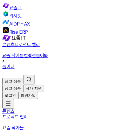
요즘IT
위시켓
AIDP - AX
Rise ERP
콘텐츠
프로덕트 밸리
요즘 작가들
컬렉션
물어봐
놀이터
광고 상품
광고 상품
작가 지원
로그인
회원가입
콘텐츠
프로덕트 밸리
요즘 작가들