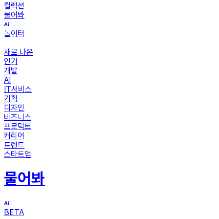
컬렉션
물어봐
놀이터
새로 나온
인기
개발
AI
IT서비스
기획
디자인
비즈니스
프로덕트
커리어
트렌드
스타트업
물어봐
BETA