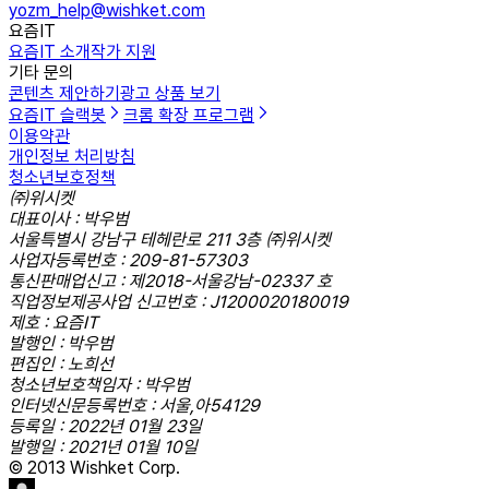
yozm_help@wishket.com
요즘IT
요즘IT 소개
작가 지원
기타 문의
콘텐츠 제안하기
광고 상품 보기
요즘IT 슬랙봇
크롬 확장 프로그램
이용약관
개인정보 처리방침
청소년보호정책
㈜위시켓
대표이사 : 박우범
서울특별시 강남구 테헤란로 211 3층 ㈜위시켓
사업자등록번호 : 209-81-57303
통신판매업신고 : 제2018-서울강남-02337 호
직업정보제공사업 신고번호 : J1200020180019
제호 : 요즘IT
발행인 : 박우범
편집인 : 노희선
청소년보호책임자 : 박우범
인터넷신문등록번호 : 서울,아54129
등록일 : 2022년 01월 23일
발행일 : 2021년 01월 10일
© 2013 Wishket Corp.