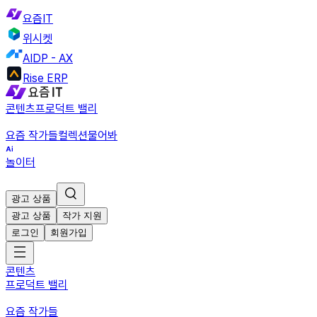
요즘IT
위시켓
AIDP - AX
Rise ERP
콘텐츠
프로덕트 밸리
요즘 작가들
컬렉션
물어봐
놀이터
광고 상품
광고 상품
작가 지원
로그인
회원가입
콘텐츠
프로덕트 밸리
요즘 작가들