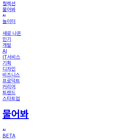
컬렉션
물어봐
놀이터
새로 나온
인기
개발
AI
IT서비스
기획
디자인
비즈니스
프로덕트
커리어
트렌드
스타트업
물어봐
BETA