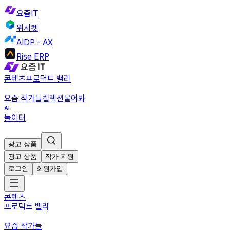
요즘IT
위시켓
AIDP - AX
Rise ERP
콘텐츠
프로덕트 밸리
요즘 작가들
컬렉션
물어봐
놀이터
광고 상품
광고 상품
작가 지원
로그인
회원가입
콘텐츠
프로덕트 밸리
요즘 작가들