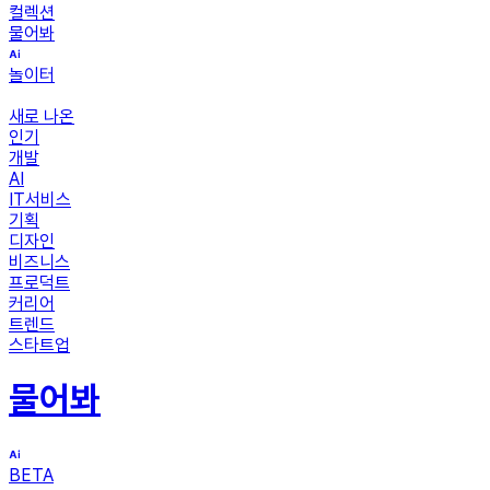
컬렉션
물어봐
놀이터
새로 나온
인기
개발
AI
IT서비스
기획
디자인
비즈니스
프로덕트
커리어
트렌드
스타트업
물어봐
BETA