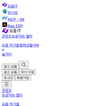
요즘IT
위시켓
AIDP - AX
Rise ERP
콘텐츠
프로덕트 밸리
요즘 작가들
컬렉션
물어봐
놀이터
광고 상품
광고 상품
작가 지원
로그인
회원가입
콘텐츠
프로덕트 밸리
요즘 작가들