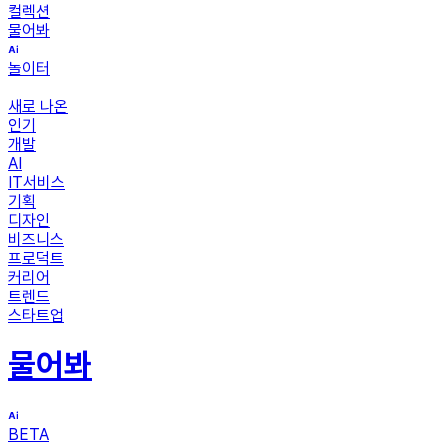
컬렉션
물어봐
놀이터
새로 나온
인기
개발
AI
IT서비스
기획
디자인
비즈니스
프로덕트
커리어
트렌드
스타트업
물어봐
BETA