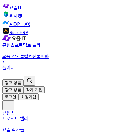
요즘IT
위시켓
AIDP - AX
Rise ERP
콘텐츠
프로덕트 밸리
요즘 작가들
컬렉션
물어봐
놀이터
광고 상품
광고 상품
작가 지원
로그인
회원가입
콘텐츠
프로덕트 밸리
요즘 작가들