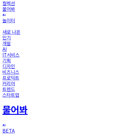
컬렉션
물어봐
놀이터
새로 나온
인기
개발
AI
IT서비스
기획
디자인
비즈니스
프로덕트
커리어
트렌드
스타트업
물어봐
BETA