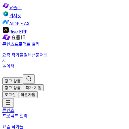
요즘IT
위시켓
AIDP - AX
Rise ERP
콘텐츠
프로덕트 밸리
요즘 작가들
컬렉션
물어봐
놀이터
광고 상품
광고 상품
작가 지원
로그인
회원가입
콘텐츠
프로덕트 밸리
요즘 작가들