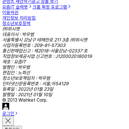
콘텐츠 제안하기
광고 상품 보기
요즘IT 슬랙봇
크롬 확장 프로그램
이용약관
개인정보 처리방침
청소년보호정책
㈜위시켓
대표이사 : 박우범
서울특별시 강남구 테헤란로 211 3층 ㈜위시켓
사업자등록번호 : 209-81-57303
통신판매업신고 : 제2018-서울강남-02337 호
직업정보제공사업 신고번호 : J1200020180019
제호 : 요즘IT
발행인 : 박우범
편집인 : 노희선
청소년보호책임자 : 박우범
인터넷신문등록번호 : 서울,아54129
등록일 : 2022년 01월 23일
발행일 : 2021년 01월 10일
© 2013 Wishket Corp.
로그인