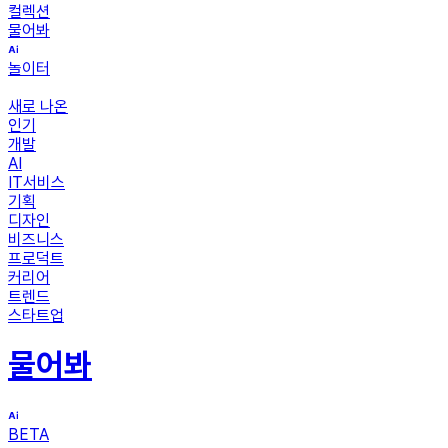
컬렉션
물어봐
놀이터
새로 나온
인기
개발
AI
IT서비스
기획
디자인
비즈니스
프로덕트
커리어
트렌드
스타트업
물어봐
BETA