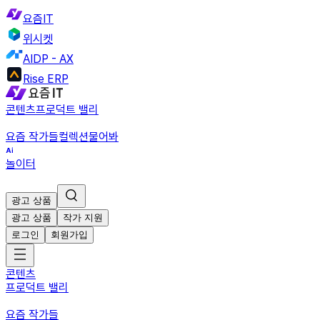
요즘IT
위시켓
AIDP - AX
Rise ERP
콘텐츠
프로덕트 밸리
요즘 작가들
컬렉션
물어봐
놀이터
광고 상품
광고 상품
작가 지원
로그인
회원가입
콘텐츠
프로덕트 밸리
요즘 작가들