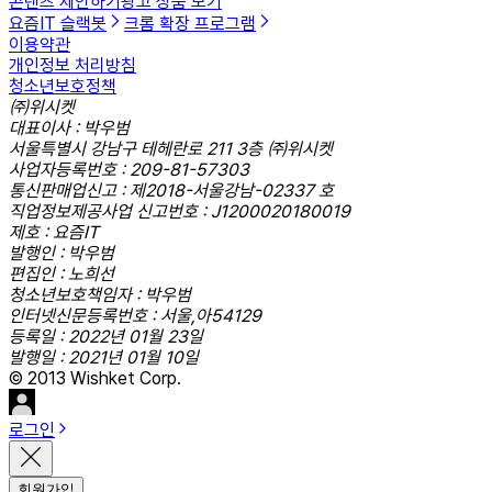
콘텐츠 제안하기
광고 상품 보기
요즘IT 슬랙봇
크롬 확장 프로그램
이용약관
개인정보 처리방침
청소년보호정책
㈜위시켓
대표이사 : 박우범
서울특별시 강남구 테헤란로 211 3층 ㈜위시켓
사업자등록번호 : 209-81-57303
통신판매업신고 : 제2018-서울강남-02337 호
직업정보제공사업 신고번호 : J1200020180019
제호 : 요즘IT
발행인 : 박우범
편집인 : 노희선
청소년보호책임자 : 박우범
인터넷신문등록번호 : 서울,아54129
등록일 : 2022년 01월 23일
발행일 : 2021년 01월 10일
© 2013 Wishket Corp.
로그인
회원가입