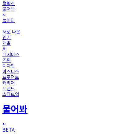
컬렉션
물어봐
놀이터
새로 나온
인기
개발
AI
IT서비스
기획
디자인
비즈니스
프로덕트
커리어
트렌드
스타트업
물어봐
BETA