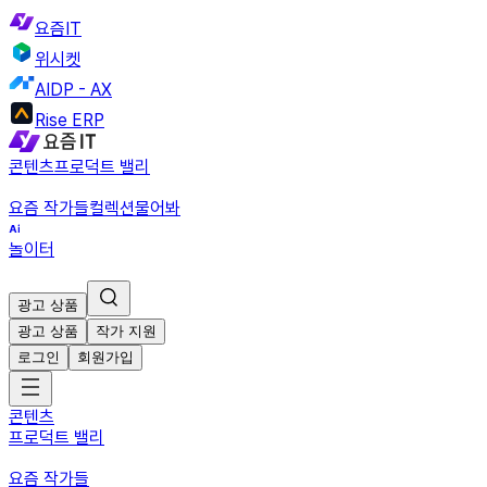
요즘IT
위시켓
AIDP - AX
Rise ERP
콘텐츠
프로덕트 밸리
요즘 작가들
컬렉션
물어봐
놀이터
광고 상품
광고 상품
작가 지원
로그인
회원가입
콘텐츠
프로덕트 밸리
요즘 작가들