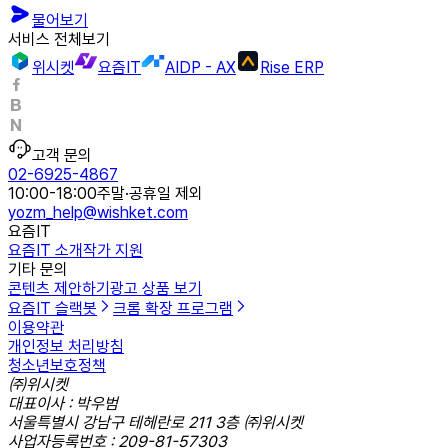
물어보기
서비스 전체보기
위시켓
요즘IT
AIDP - AX
Rise ERP
고객 문의
02-6925-4867
10:00-18:00
주말·공휴일 제외
yozm_help@wishket.com
요즘IT
요즘IT 소개
작가 지원
기타 문의
콘텐츠 제안하기
광고 상품 보기
요즘IT 슬랙봇
크롬 확장 프로그램
이용약관
개인정보 처리방침
청소년보호정책
㈜위시켓
대표이사 : 박우범
서울특별시 강남구 테헤란로 211 3층 ㈜위시켓
사업자등록번호 : 209-81-57303