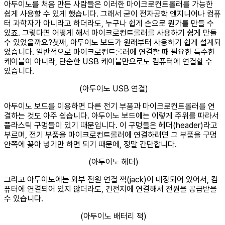
아두이노를 처음 만든 사람들은 이러한 마이크로컨트롤러를 가능한
쉽게 사용할 수 있게 했습니다. 그래서 굳이 전자공학 엔지니어나 컴퓨
터 과학자가 아니라고 하더라도, 누구나 쉽게 손으로 뭔가를 만들 수
있죠. 그렇다면 어떻게 해서 마이크로컨트롤러를 사용하기 쉽게 만들
수 있었을까요? ​첫째, 아두이노 보드가 원래부터 사용하기 쉽게 설계되
었습니다. 일반적으로 마이크로컨트롤러에 연결할 때 필요한 특수한
케이블이 아니라, 단순한 USB 케이블만으로도 컴퓨터에 연결할 수
있습니다.
(아두이노 USB 연결)
아두이노 보드를 이용하면 다른 전기 부품과 마이크로컨트롤러를 연
결하는 것도 아주 쉽습니다. 아두이노 보드에는 이렇게 주위를 따라서
플라스틱 구멍들이 있기 때문입니다. 이 구멍들은 헤더(header)라고
부르며, 전기 부품을 마이크로컨트롤러에 연결하려면 그 부품을 구멍
안쪽에 꽂아 넣기만 하면 되기 때문에, 정말 간단합니다.
(아두이노 헤더)
그리고 아두이노에는 외부 전원 연결 잭(jack)이 내장되어 있어서, 컴
퓨터에 연결되어 있지 않더라도, 건전지에 연결해서 전원을 공급받을
수 있습니다.
(아두이노 배터리 잭)