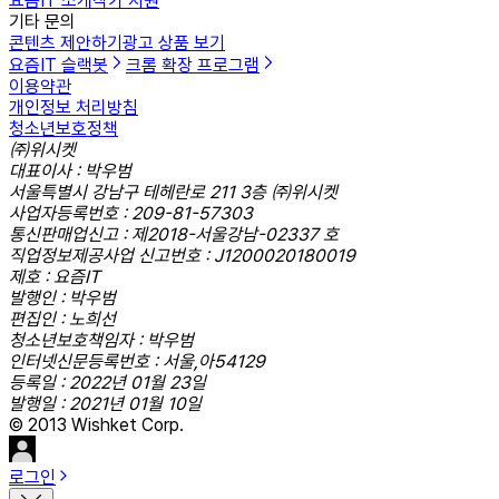
요즘IT 소개
작가 지원
기타 문의
콘텐츠 제안하기
광고 상품 보기
요즘IT 슬랙봇
크롬 확장 프로그램
이용약관
개인정보 처리방침
청소년보호정책
㈜위시켓
대표이사 : 박우범
서울특별시 강남구 테헤란로 211 3층 ㈜위시켓
사업자등록번호 : 209-81-57303
통신판매업신고 : 제2018-서울강남-02337 호
직업정보제공사업 신고번호 : J1200020180019
제호 : 요즘IT
발행인 : 박우범
편집인 : 노희선
청소년보호책임자 : 박우범
인터넷신문등록번호 : 서울,아54129
등록일 : 2022년 01월 23일
발행일 : 2021년 01월 10일
© 2013 Wishket Corp.
로그인