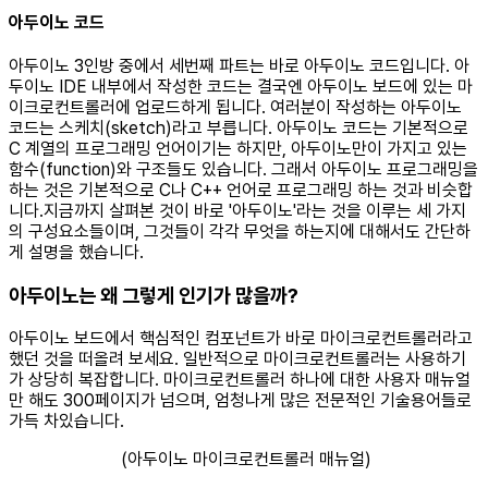
아두이노 코드
아두이노 3인방 중에서 세번째 파트는 바로 아두이노 코드입니다. 아
두이노 IDE 내부에서 작성한 코드는 결국엔 아두이노 보드에 있는 마
이크로컨트롤러에 업로드하게 됩니다. 여러분이 작성하는 아두이노
코드는 스케치(sketch)라고 부릅니다. 아두이노 코드는 기본적으로
C 계열의 프로그래밍 언어이기는 하지만, 아두이노만이 가지고 있는
함수(function)와 구조들도 있습니다. 그래서 아두이노 프로그래밍을
하는 것은 기본적으로 C나 C++ 언어로 프로그래밍 하는 것과 비슷합
니다. ​지금까지 살펴본 것이 바로 '아두이노'라는 것을 이루는 세 가지
의 구성요소들이며, 그것들이 각각 무엇을 하는지에 대해서도 간단하
게 설명을 했습니다. ​
아두이노는 왜 그렇게 인기가 많을까?
아두이노 보드에서 핵심적인 컴포넌트가 바로 마이크로컨트롤러라고
했던 것을 떠올려 보세요. 일반적으로 마이크로컨트롤러는 사용하기
가 상당히 복잡합니다. 마이크로컨트롤러 하나에 대한 사용자 매뉴얼
만 해도 300페이지가 넘으며, 엄청나게 많은 전문적인 기술용어들로
가득 차있습니다.
(아두이노 마이크로컨트롤러 매뉴얼)