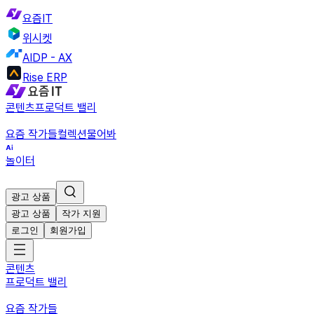
요즘IT
위시켓
AIDP - AX
Rise ERP
콘텐츠
프로덕트 밸리
요즘 작가들
컬렉션
물어봐
놀이터
광고 상품
광고 상품
작가 지원
로그인
회원가입
콘텐츠
프로덕트 밸리
요즘 작가들