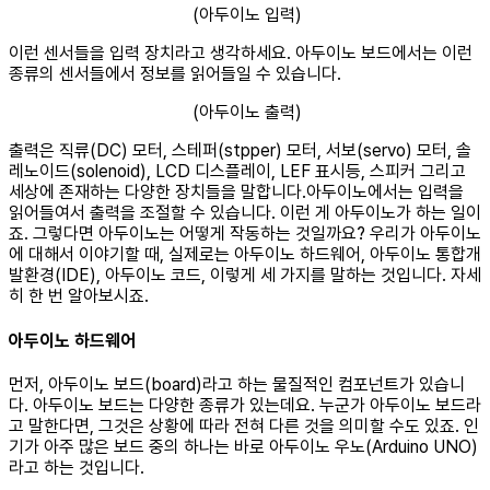
(아두이노 입력)
이런 센서들을 입력 장치라고 생각하세요. 아두이노 보드에서는 이런
종류의 센서들에서 정보를 읽어들일 수 있습니다.
(아두이노 출력)
출력은 직류(DC) 모터, 스테퍼(stpper) 모터, 서보(servo) 모터, 솔
레노이드(solenoid), LCD 디스플레이, LEF 표시등, 스피커 그리고
세상에 존재하는 다양한 장치들을 말합니다. ​아두이노에서는 입력을
읽어들여서 출력을 조절할 수 있습니다. 이런 게 아두이노가 하는 일이
죠. 그렇다면 아두이노는 어떻게 작동하는 것일까요? 우리가 아두이노
에 대해서 이야기할 때, 실제로는 아두이노 하드웨어, 아두이노 통합개
발환경(IDE), 아두이노 코드, 이렇게 세 가지를 말하는 것입니다. 자세
히 한 번 알아보시죠. ​
아두이노 하드웨어
먼저, 아두이노 보드(board)라고 하는 물질적인 컴포넌트가 있습니
다. 아두이노 보드는 다양한 종류가 있는데요. 누군가 아두이노 보드라
고 말한다면, 그것은 상황에 따라 전혀 다른 것을 의미할 수도 있죠. 인
기가 아주 많은 보드 중의 하나는 바로 아두이노 우노(Arduino UNO)
라고 하는 것입니다.