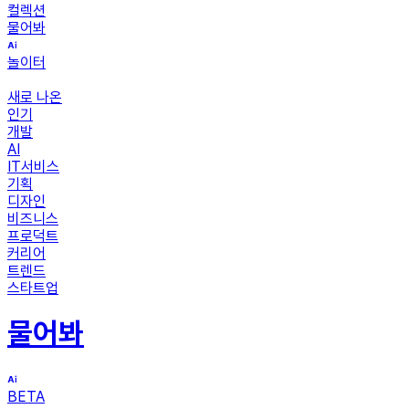
컬렉션
물어봐
놀이터
새로 나온
인기
개발
AI
IT서비스
기획
디자인
비즈니스
프로덕트
커리어
트렌드
스타트업
물어봐
BETA