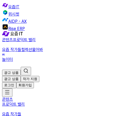
요즘IT
위시켓
AIDP - AX
Rise ERP
콘텐츠
프로덕트 밸리
요즘 작가들
컬렉션
물어봐
놀이터
광고 상품
광고 상품
작가 지원
로그인
회원가입
콘텐츠
프로덕트 밸리
요즘 작가들