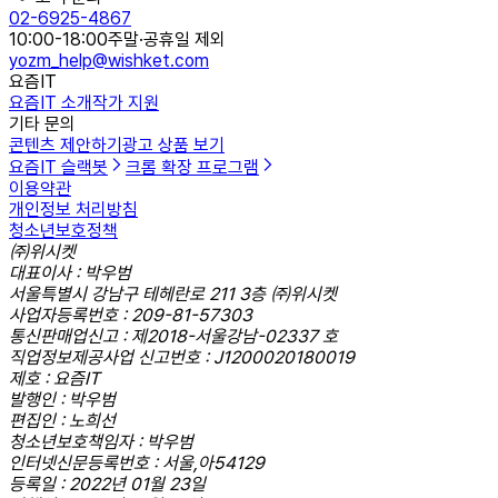
02-6925-4867
10:00-18:00
주말·공휴일 제외
yozm_help@wishket.com
요즘IT
요즘IT 소개
작가 지원
기타 문의
콘텐츠 제안하기
광고 상품 보기
요즘IT 슬랙봇
크롬 확장 프로그램
이용약관
개인정보 처리방침
청소년보호정책
㈜위시켓
대표이사 : 박우범
서울특별시 강남구 테헤란로 211 3층 ㈜위시켓
사업자등록번호 : 209-81-57303
통신판매업신고 : 제2018-서울강남-02337 호
직업정보제공사업 신고번호 : J1200020180019
제호 : 요즘IT
발행인 : 박우범
편집인 : 노희선
청소년보호책임자 : 박우범
인터넷신문등록번호 : 서울,아54129
등록일 : 2022년 01월 23일