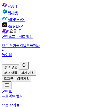
요즘IT
위시켓
AIDP - AX
Rise ERP
콘텐츠
프로덕트 밸리
요즘 작가들
컬렉션
물어봐
놀이터
광고 상품
광고 상품
작가 지원
로그인
회원가입
콘텐츠
프로덕트 밸리
요즘 작가들