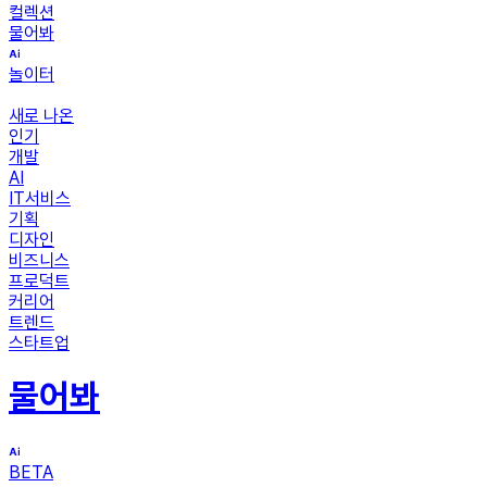
컬렉션
물어봐
놀이터
새로 나온
인기
개발
AI
IT서비스
기획
디자인
비즈니스
프로덕트
커리어
트렌드
스타트업
물어봐
BETA