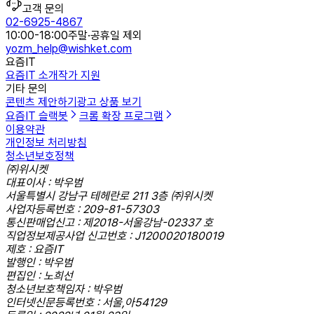
고객 문의
02-6925-4867
10:00-18:00
주말·공휴일 제외
yozm_help@wishket.com
요즘IT
요즘IT 소개
작가 지원
기타 문의
콘텐츠 제안하기
광고 상품 보기
요즘IT 슬랙봇
크롬 확장 프로그램
이용약관
개인정보 처리방침
청소년보호정책
㈜위시켓
대표이사 : 박우범
서울특별시 강남구 테헤란로 211 3층 ㈜위시켓
사업자등록번호 : 209-81-57303
통신판매업신고 : 제2018-서울강남-02337 호
직업정보제공사업 신고번호 : J1200020180019
제호 : 요즘IT
발행인 : 박우범
편집인 : 노희선
청소년보호책임자 : 박우범
인터넷신문등록번호 : 서울,아54129