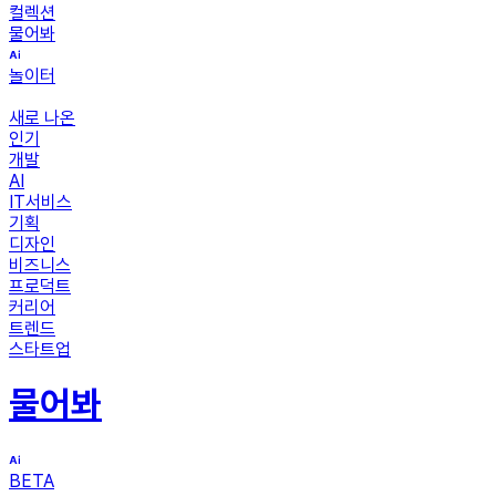
컬렉션
물어봐
놀이터
새로 나온
인기
개발
AI
IT서비스
기획
디자인
비즈니스
프로덕트
커리어
트렌드
스타트업
물어봐
BETA