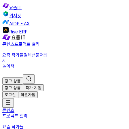
요즘IT
위시켓
AIDP - AX
Rise ERP
콘텐츠
프로덕트 밸리
요즘 작가들
컬렉션
물어봐
놀이터
광고 상품
광고 상품
작가 지원
로그인
회원가입
콘텐츠
프로덕트 밸리
요즘 작가들