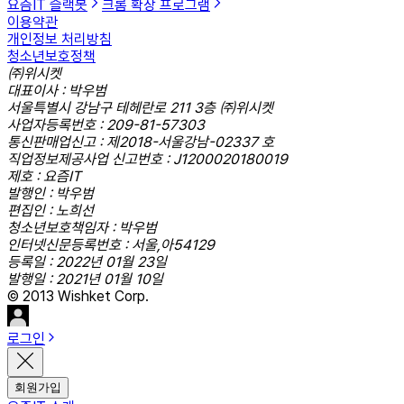
요즘IT 슬랙봇
크롬 확장 프로그램
이용약관
개인정보 처리방침
청소년보호정책
㈜위시켓
대표이사 : 박우범
서울특별시 강남구 테헤란로 211 3층 ㈜위시켓
사업자등록번호 : 209-81-57303
통신판매업신고 : 제2018-서울강남-02337 호
직업정보제공사업 신고번호 : J1200020180019
제호 : 요즘IT
발행인 : 박우범
편집인 : 노희선
청소년보호책임자 : 박우범
인터넷신문등록번호 : 서울,아54129
등록일 : 2022년 01월 23일
발행일 : 2021년 01월 10일
© 2013 Wishket Corp.
로그인
회원가입