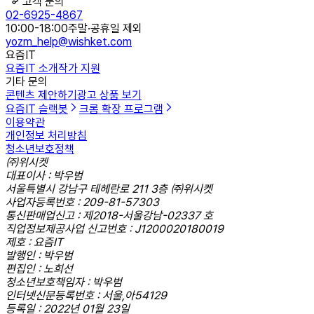
고객 문의
02-6925-4867
10:00-18:00
주말·공휴일 제외
yozm_help@wishket.com
요즘IT
요즘IT 소개
작가 지원
기타 문의
콘텐츠 제안하기
광고 상품 보기
요즘IT 슬랙봇
크롬 확장 프로그램
이용약관
개인정보 처리방침
청소년보호정책
㈜위시켓
대표이사 : 박우범
서울특별시 강남구 테헤란로 211 3층 ㈜위시켓
사업자등록번호 : 209-81-57303
통신판매업신고 : 제2018-서울강남-02337 호
직업정보제공사업 신고번호 : J1200020180019
제호 : 요즘IT
발행인 : 박우범
편집인 : 노희선
청소년보호책임자 : 박우범
인터넷신문등록번호 : 서울,아54129
등록일 : 2022년 01월 23일