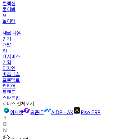
컬렉션
물어봐
놀이터
새로 나온
인기
개발
AI
IT서비스
기획
디자인
비즈니스
프로덕트
커리어
트렌드
스타트업
서비스 전체보기
위시켓
요즘IT
AIDP - AX
Rise ERP