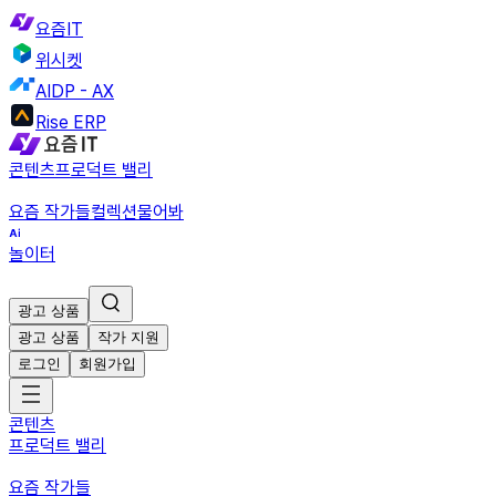
요즘IT
위시켓
AIDP - AX
Rise ERP
콘텐츠
프로덕트 밸리
요즘 작가들
컬렉션
물어봐
놀이터
광고 상품
광고 상품
작가 지원
로그인
회원가입
콘텐츠
프로덕트 밸리
요즘 작가들