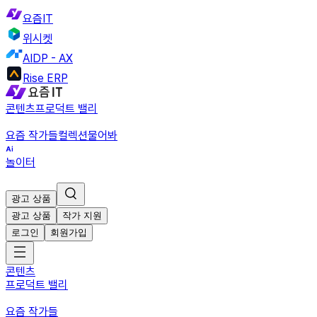
요즘IT
위시켓
AIDP - AX
Rise ERP
콘텐츠
프로덕트 밸리
요즘 작가들
컬렉션
물어봐
놀이터
광고 상품
광고 상품
작가 지원
로그인
회원가입
콘텐츠
프로덕트 밸리
요즘 작가들