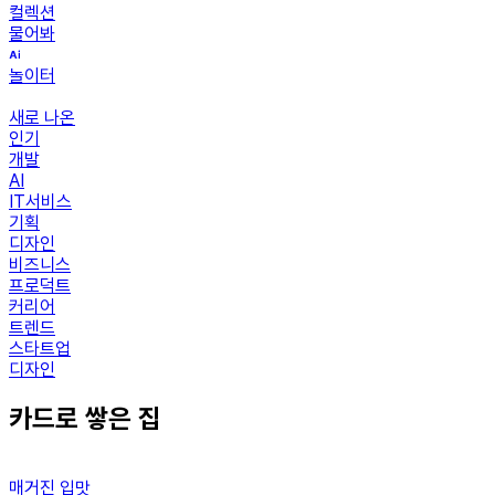
컬렉션
물어봐
놀이터
새로 나온
인기
개발
AI
IT서비스
기획
디자인
비즈니스
프로덕트
커리어
트렌드
스타트업
디자인
카드로 쌓은 집
매거진 입맛