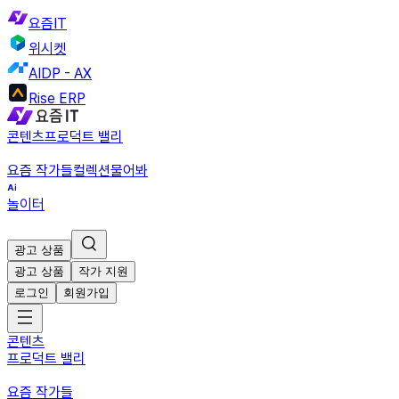
요즘IT
위시켓
AIDP - AX
Rise ERP
콘텐츠
프로덕트 밸리
요즘 작가들
컬렉션
물어봐
놀이터
광고 상품
광고 상품
작가 지원
로그인
회원가입
콘텐츠
프로덕트 밸리
요즘 작가들