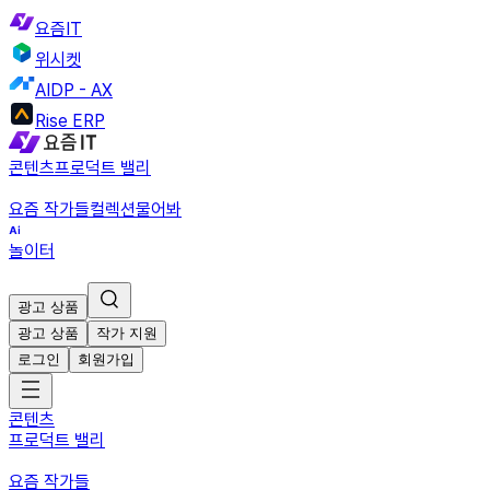
요즘IT
위시켓
AIDP - AX
Rise ERP
콘텐츠
프로덕트 밸리
요즘 작가들
컬렉션
물어봐
놀이터
광고 상품
광고 상품
작가 지원
로그인
회원가입
콘텐츠
프로덕트 밸리
요즘 작가들