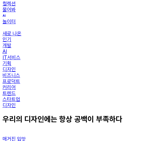
컬렉션
물어봐
놀이터
새로 나온
인기
개발
AI
IT서비스
기획
디자인
비즈니스
프로덕트
커리어
트렌드
스타트업
디자인
우리의 디자인에는 항상 공백이 부족하다
매거진 입맛