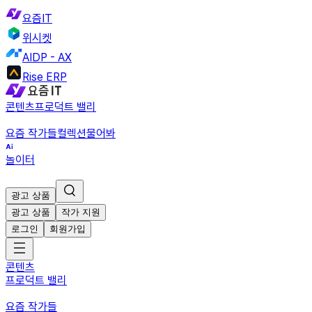
요즘IT
위시켓
AIDP - AX
Rise ERP
콘텐츠
프로덕트 밸리
요즘 작가들
컬렉션
물어봐
놀이터
광고 상품
광고 상품
작가 지원
로그인
회원가입
콘텐츠
프로덕트 밸리
요즘 작가들