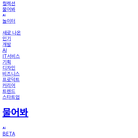
컬렉션
물어봐
놀이터
새로 나온
인기
개발
AI
IT서비스
기획
디자인
비즈니스
프로덕트
커리어
트렌드
스타트업
물어봐
BETA