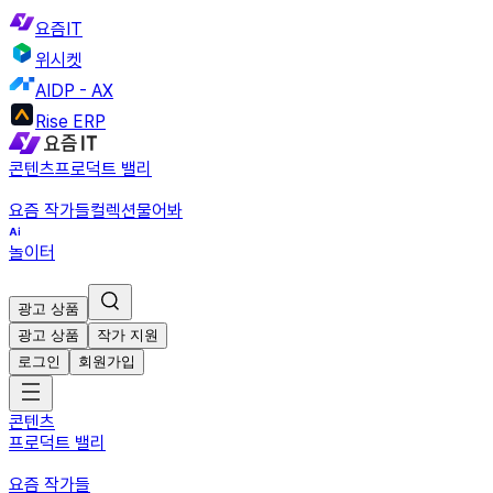
요즘IT
위시켓
AIDP - AX
Rise ERP
콘텐츠
프로덕트 밸리
요즘 작가들
컬렉션
물어봐
놀이터
광고 상품
광고 상품
작가 지원
로그인
회원가입
콘텐츠
프로덕트 밸리
요즘 작가들