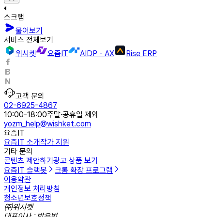
스크랩
물어보기
서비스 전체보기
위시켓
요즘IT
AIDP - AX
Rise ERP
고객 문의
02-6925-4867
10:00-18:00
주말·공휴일 제외
yozm_help@wishket.com
요즘IT
요즘IT 소개
작가 지원
기타 문의
콘텐츠 제안하기
광고 상품 보기
요즘IT 슬랙봇
크롬 확장 프로그램
이용약관
개인정보 처리방침
청소년보호정책
㈜위시켓
대표이사 : 박우범