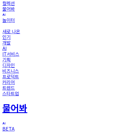
컬렉션
물어봐
놀이터
새로 나온
인기
개발
AI
IT서비스
기획
디자인
비즈니스
프로덕트
커리어
트렌드
스타트업
물어봐
BETA