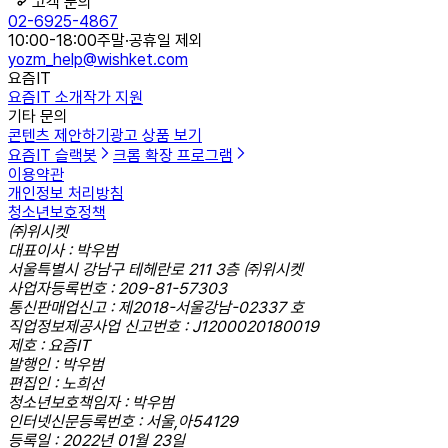
고객 문의
02-6925-4867
10:00-18:00
주말·공휴일 제외
yozm_help@wishket.com
요즘IT
요즘IT 소개
작가 지원
기타 문의
콘텐츠 제안하기
광고 상품 보기
요즘IT 슬랙봇
크롬 확장 프로그램
이용약관
개인정보 처리방침
청소년보호정책
㈜위시켓
대표이사 : 박우범
서울특별시 강남구 테헤란로 211 3층 ㈜위시켓
사업자등록번호 : 209-81-57303
통신판매업신고 : 제2018-서울강남-02337 호
직업정보제공사업 신고번호 : J1200020180019
제호 : 요즘IT
발행인 : 박우범
편집인 : 노희선
청소년보호책임자 : 박우범
인터넷신문등록번호 : 서울,아54129
등록일 : 2022년 01월 23일