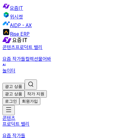
요즘IT
위시켓
AIDP - AX
Rise ERP
콘텐츠
프로덕트 밸리
요즘 작가들
컬렉션
물어봐
놀이터
광고 상품
광고 상품
작가 지원
로그인
회원가입
콘텐츠
프로덕트 밸리
요즘 작가들