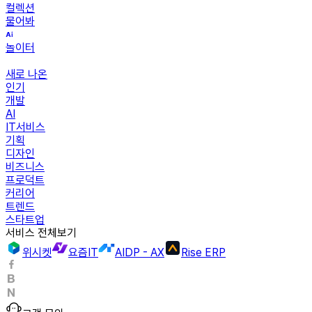
컬렉션
물어봐
놀이터
새로 나온
인기
개발
AI
IT서비스
기획
디자인
비즈니스
프로덕트
커리어
트렌드
스타트업
서비스 전체보기
위시켓
요즘IT
AIDP - AX
Rise ERP